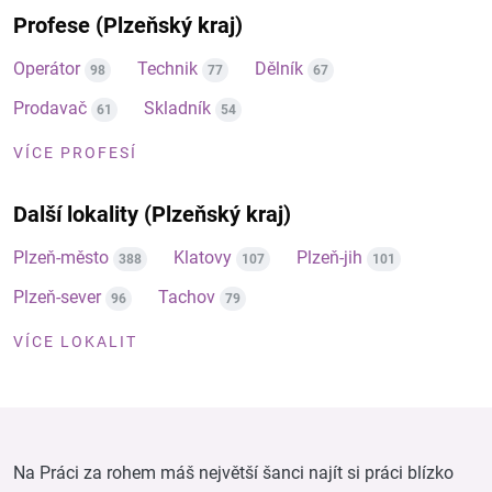
Profese (Plzeňský kraj)
Operátor
Technik
Dělník
98
77
67
Prodavač
Skladník
61
54
VÍCE PROFESÍ
Další lokality (Plzeňský kraj)
Plzeň-město
Klatovy
Plzeň-jih
388
107
101
Plzeň-sever
Tachov
96
79
VÍCE LOKALIT
Na Práci za rohem máš největší šanci najít si práci blízko