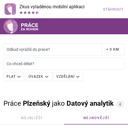
Zkus vyladěnou mobilní aplikaci
STÁHNOUT
Odkud vyrážíš do práce?
+ 0 KM
Co chceš dělat?
PLAT
ÚVAZEK
VZDĚLÁNÍ
Práce
Plzeňský
jako
Datový analytik
4
NEJBLIŽŠÍ
NEJNOVĚJŠÍ