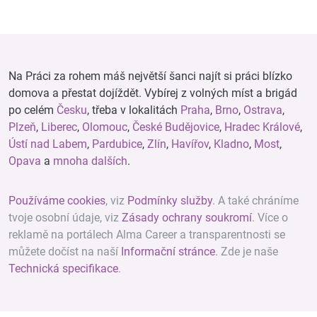
Na Práci za rohem máš největší šanci najít si práci blízko
domova a přestat dojíždět. Vybírej z volných míst a brigád
po celém
Česku
, třeba v lokalitách
Praha
,
Brno
,
Ostrava
,
Plzeň
,
Liberec
,
Olomouc
,
České Budějovice
,
Hradec Králové
,
Ústí nad Labem
,
Pardubice
,
Zlín
,
Havířov
,
Kladno
,
Most
,
Opava
a
mnoha dalších
.
Používáme cookies
, viz
Podmínky služby
. A také chráníme
tvoje osobní údaje, viz
Zásady ochrany soukromí
. Více o
reklamě na portálech Alma Career a transparentnosti se
můžete dočíst na naší
Informační stránce
. Zde je naše
Technická specifikace
.