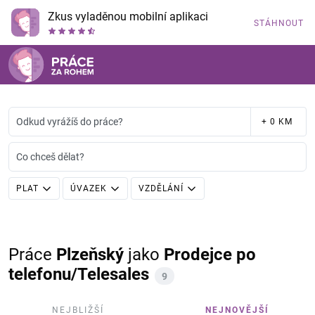
Zkus vyladěnou mobilní aplikaci
STÁHNOUT
Odkud vyrážíš do práce?
+ 0 KM
Co chceš dělat?
PLAT
ÚVAZEK
VZDĚLÁNÍ
Práce
Plzeňský
jako
Prodejce po
telefonu/Telesales
9
NEJBLIŽŠÍ
NEJNOVĚJŠÍ