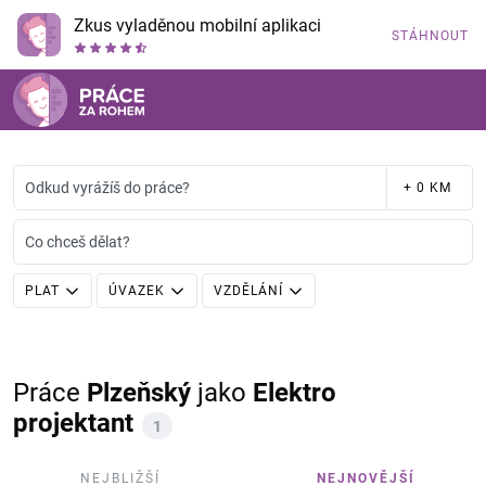
Zkus vyladěnou mobilní aplikaci
STÁHNOUT
Odkud vyrážíš do práce?
+ 0 KM
Co chceš dělat?
PLAT
ÚVAZEK
VZDĚLÁNÍ
Práce
Plzeňský
jako
Elektro
projektant
1
NEJBLIŽŠÍ
NEJNOVĚJŠÍ