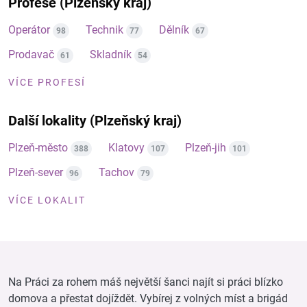
Profese (Plzeňský kraj)
Operátor
Technik
Dělník
98
77
67
Prodavač
Skladník
61
54
VÍCE PROFESÍ
Další lokality (Plzeňský kraj)
Plzeň-město
Klatovy
Plzeň-jih
388
107
101
Plzeň-sever
Tachov
96
79
VÍCE LOKALIT
Na Práci za rohem máš největší šanci najít si práci blízko
domova a přestat dojíždět. Vybírej z volných míst a brigád