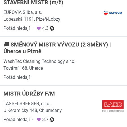
STAVEBNÍ MISTR (m/ž)
EUROVIA Silba, a.s.
Lobezská 1191, Plzeň-Lobzy
Pořád hledají
·
4.3
🚚 SMĚNOVÝ MISTR VÝVOZU (2 SMĚNY) |
Úherce u Plzně
WashTec Cleaning Technology s.r.o.
Tovární 168, Úherce
Pořád hledají
MISTR ÚDRŽBY F/M
LASSELSBERGER, s.r.o.
U Keramičky 448, Chlumčany
Pořád hledají
·
3.7