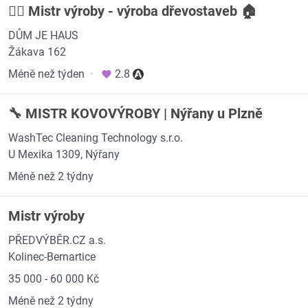
👷‍♂️ Mistr výroby - výroba dřevostaveb 🏠
DŮM JE HAUS
Žákava 162
Méně než týden
·
2.8
🔧 MISTR KOVOVÝROBY | Nýřany u Plzně
WashTec Cleaning Technology s.r.o.
U Mexika 1309, Nýřany
Méně než 2 týdny
Mistr výroby
PŘEDVÝBĚR.CZ a.s.
Kolinec-Bernartice
35 000 - 60 000 Kč
Méně než 2 týdny