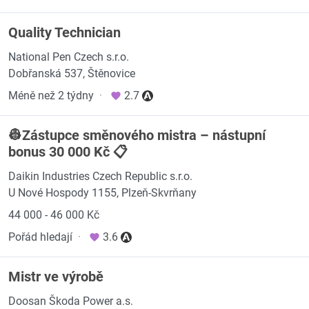
Quality Technician
National Pen Czech s.r.o.
Dobřanská 537, Štěnovice
Méně než 2 týdny
·
2.7
👷Zástupce směnového mistra – nástupní
bonus 30 000 Kč 📋
Daikin Industries Czech Republic s.r.o.
U Nové Hospody 1155, Plzeň-Skvrňany
44 000 - 46 000 Kč
Pořád hledají
·
3.6
Mistr ve výrobě
Doosan Škoda Power a.s.