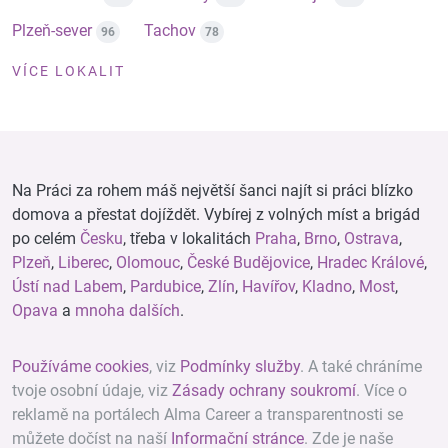
Plzeň-sever
Tachov
96
78
VÍCE LOKALIT
Na Práci za rohem máš největší šanci najít si práci blízko
domova a přestat dojíždět. Vybírej z volných míst a brigád
po celém
Česku
, třeba v lokalitách
Praha
,
Brno
,
Ostrava
,
Plzeň
,
Liberec
,
Olomouc
,
České Budějovice
,
Hradec Králové
,
Ústí nad Labem
,
Pardubice
,
Zlín
,
Havířov
,
Kladno
,
Most
,
Opava
a
mnoha dalších
.
Používáme cookies
, viz
Podmínky služby
. A také chráníme
tvoje osobní údaje, viz
Zásady ochrany soukromí
. Více o
reklamě na portálech Alma Career a transparentnosti se
můžete dočíst na naší
Informační stránce
. Zde je naše