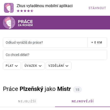
Zkus vyladěnou mobilní aplikaci
STÁHNOUT
Odkud vyrážíš do práce?
+ 0 KM
Co chceš dělat?
PLAT
ÚVAZEK
VZDĚLÁNÍ
Práce
Plzeňský
jako
Mistr
15
NEJBLIŽŠÍ
NEJNOVĚJŠÍ