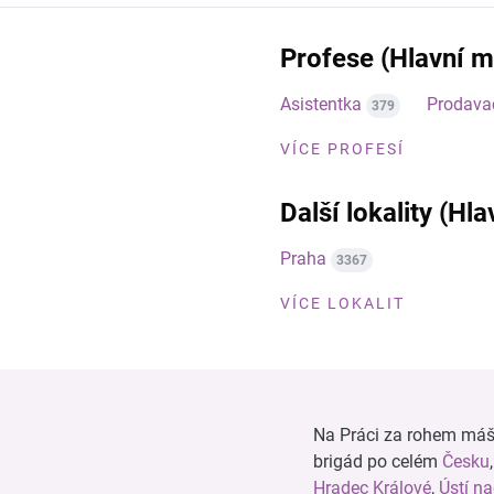
Profese (Hlavní m
Asistentka
Prodava
379
VÍCE PROFESÍ
Další lokality (Hl
Praha
3367
VÍCE LOKALIT
Na Práci za rohem máš n
brigád po celém
Česku
Hradec Králové
,
Ústí n