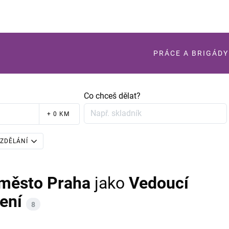
PRÁCE A BRIGÁDY
Co chceš dělat?
+ 0 KM
ZDĚLÁNÍ
 město Praha
jako
Vedoucí
ení
8