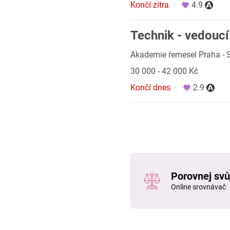
Končí zítra
·
4.9
Technik - vedoucí
Akademie řemesel Praha - S
30 000 - 42 000 Kč
Končí dnes
·
2.9
Porovnej svůj
Online srovnávač