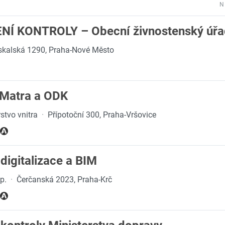
N
Í KONTROLY – Obecní živnostenský úřa
kalská 1290, Praha-Nové Město
 Matra a ODK
stvo vnitra
·
Přípotoční 300, Praha-Vršovice
digitalizace a BIM
 p.
·
Čerčanská 2023, Praha-Krč