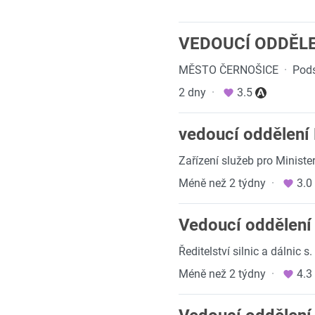
VEDOUCÍ ODDĚLEN
MĚSTO ČERNOŠICE
·
Pods
2 dny
·
3.5
vedoucí oddělení
Zařízení služeb pro Minister
Méně než 2 týdny
·
3.0
Vedoucí oddělení 
Ředitelství silnic a dálnic s.
Méně než 2 týdny
·
4.3