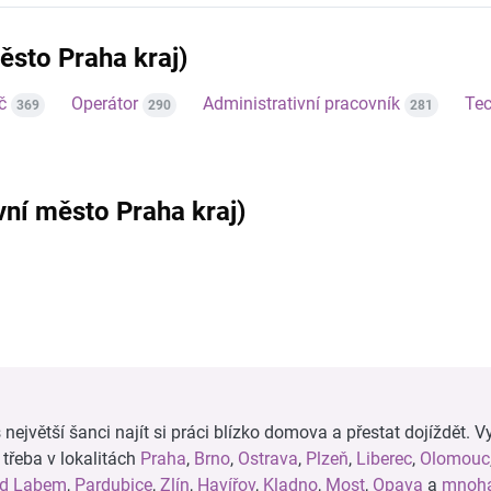
ěsto Praha kraj)
č
Operátor
Administrativní pracovník
Tec
369
290
281
avní město Praha kraj)
ejvětší šanci najít si práci blízko domova a přestat dojíždět. Vy
, třeba v lokalitách
Praha
,
Brno
,
Ostrava
,
Plzeň
,
Liberec
,
Olomouc
ad Labem
,
Pardubice
,
Zlín
,
Havířov
,
Kladno
,
Most
,
Opava
a
mnoha