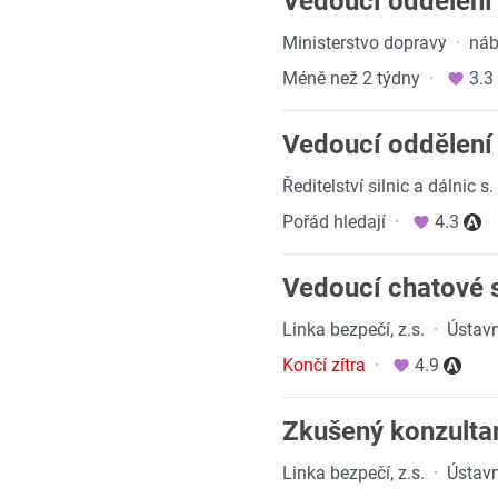
Vedoucí oddělení 
Ministerstvo dopravy
·
náb
Méně než 2 týdny
·
3.3
Vedoucí oddělení 
Ředitelství silnic a dálnic s.
Pořád hledají
·
4.3
Vedoucí chatové 
Linka bezpečí, z.s.
·
Ústavn
Končí zítra
·
4.9
Zkušený konzultan
Linka bezpečí, z.s.
·
Ústavn