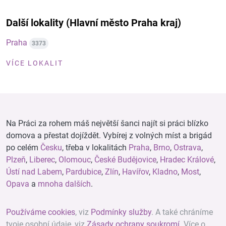
Další lokality (Hlavní město Praha kraj)
Praha
3373
VÍCE LOKALIT
Na Práci za rohem máš největší šanci najít si práci blízko
domova a přestat dojíždět. Vybírej z volných míst a brigád
po celém
Česku
, třeba v lokalitách
Praha
,
Brno
,
Ostrava
,
Plzeň
,
Liberec
,
Olomouc
,
České Budějovice
,
Hradec Králové
,
Ústí nad Labem
,
Pardubice
,
Zlín
,
Havířov
,
Kladno
,
Most
,
Opava
a
mnoha dalších
.
Používáme cookies
, viz
Podmínky služby
. A také chráníme
tvoje osobní údaje, viz
Zásady ochrany soukromí
. Více o