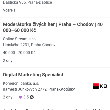
Ďáblická 965, Praha-Ďáblice
Včerejší
Moderátorka živých her | Praha – Chodov | 40
000–60 000 Kč
Online Stream s.r.o.
Hráského 2231, Praha-Chodov
40 000 - 70 000 Kč
2 dny
Digital Marketing Specialist
Komerční banka, a.s.
náměstí Junkových 2772, Praha-Stodůlky
2 dny
·
3.5