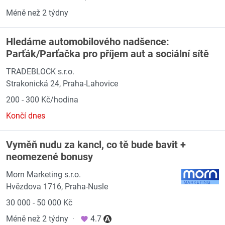
Méně než 2 týdny
Hledáme automobilového nadšence:
Parťák/Parťačka pro příjem aut a sociální sítě
TRADEBLOCK s.r.o.
Strakonická 24, Praha-Lahovice
200 - 300 Kč/hodina
Končí dnes
Vyměň nudu za kancl, co tě bude bavit +
neomezené bonusy
Morn Marketing s.r.o.
Hvězdova 1716, Praha-Nusle
30 000 - 50 000 Kč
Méně než 2 týdny
·
4.7