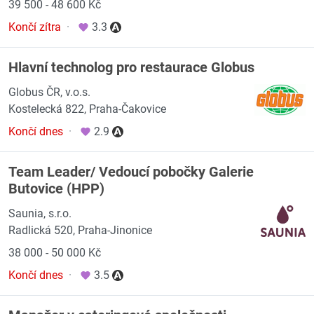
39 500 - 48 600 Kč
Končí zítra
·
3.3
Hlavní technolog pro restaurace Globus
Globus ČR, v.o.s.
Kostelecká 822, Praha-Čakovice
Končí dnes
·
2.9
Team Leader/ Vedoucí pobočky Galerie
Butovice (HPP)
Saunia, s.r.o.
Radlická 520, Praha-Jinonice
38 000 - 50 000 Kč
Končí dnes
·
3.5