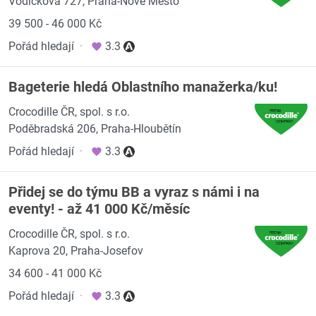
Vodičkova 727, Praha-Nové Město
39 500 - 46 000 Kč
Pořád hledají
·
3.3
Bageterie hledá Oblastního manažerka/ku!
Crocodille ČR, spol. s r.o.
Poděbradská 206, Praha-Hloubětín
Pořád hledají
·
3.3
Přidej se do týmu BB a vyraz s námi i na
eventy! - až 41 000 Kč/měsíc
Crocodille ČR, spol. s r.o.
Kaprova 20, Praha-Josefov
34 600 - 41 000 Kč
Pořád hledají
·
3.3