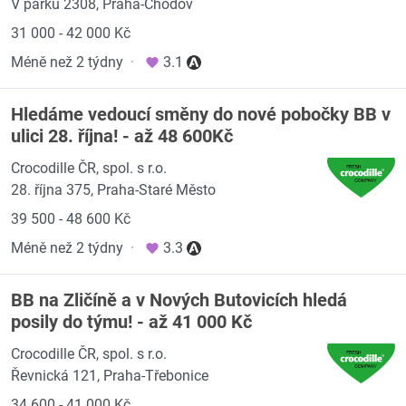
V parku 2308, Praha-Chodov
31 000 - 42 000 Kč
Méně než 2 týdny
·
3.1
Hledáme vedoucí směny do nové pobočky BB v
ulici 28. října! - až 48 600Kč
Crocodille ČR, spol. s r.o.
28. října 375, Praha-Staré Město
39 500 - 48 600 Kč
Méně než 2 týdny
·
3.3
BB na Zličíně a v Nových Butovicích hledá
posily do týmu! - až 41 000 Kč
Crocodille ČR, spol. s r.o.
Řevnická 121, Praha-Třebonice
34 600 - 41 000 Kč