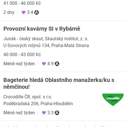
41 000 - 46 000 Kč
2 dny
·
3.4
Provozní kavárny SI v Rybárně
Junák - český skaut, Skautský institut, z. s.
U Sovových mlýnů 134, Praha-Malá Strana
40 000 - 43 000 Kč
Méně než týden
·
4.9
Bageterie hledá Oblastního manažerka/ku s
němčinou!
Crocodille ČR, spol. s r.o.
Poděbradská 206, Praha-Hloubětín
Méně než týden
·
3.3