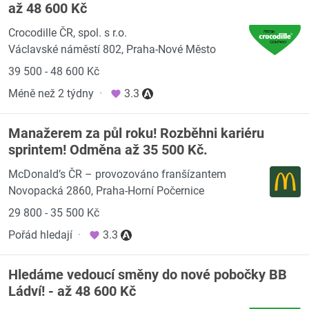
až 48 600 Kč
Crocodille ČR, spol. s r.o.
Václavské náměstí 802, Praha-Nové Město
39 500 - 48 600 Kč
Méně než 2 týdny
·
3.3
Manažerem za půl roku! Rozběhni kariéru
sprintem! Odměna až 35 500 Kč.
McDonald’s ČR – provozováno franšízantem
Novopacká 2860, Praha-Horní Počernice
29 800 - 35 500 Kč
Pořád hledají
·
3.3
Hledáme vedoucí směny do nové pobočky BB
Ládví! - až 48 600 Kč