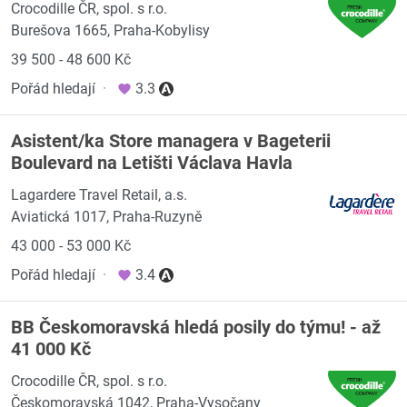
Crocodille ČR, spol. s r.o.
Burešova 1665, Praha-Kobylisy
39 500 - 48 600 Kč
Pořád hledají
·
3.3
Asistent/ka Store managera v Bageterii
Boulevard na Letišti Václava Havla
Lagardere Travel Retail, a.s.
Aviatická 1017, Praha-Ruzyně
43 000 - 53 000 Kč
Pořád hledají
·
3.4
BB Českomoravská hledá posily do týmu! - až
41 000 Kč
Crocodille ČR, spol. s r.o.
Českomoravská 1042, Praha-Vysočany