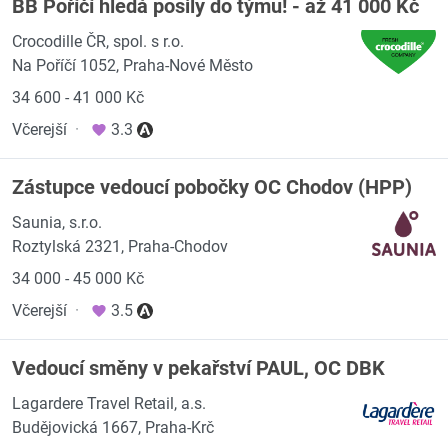
BB Poříčí hledá posily do týmu! - až 41 000 Kč
Crocodille ČR, spol. s r.o.
Na Poříčí 1052, Praha-Nové Město
34 600 - 41 000 Kč
Včerejší
·
3.3
Zástupce vedoucí pobočky OC Chodov (HPP)
Saunia, s.r.o.
Roztylská 2321, Praha-Chodov
34 000 - 45 000 Kč
Včerejší
·
3.5
Vedoucí směny v pekařství PAUL, OC DBK
Lagardere Travel Retail, a.s.
Budějovická 1667, Praha-Krč