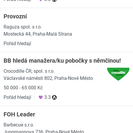
Provozní
Raguza spol. s r.o.
Mostecká 44, Praha-Malá Strana
Pořád hledají
BB hledá manažera/ku pobočky s němčinou!
Crocodille ČR, spol. s r.o.
Václavské náměstí 802, Praha-Nové Město
50 000 - 65 000 Kč
Pořád hledají
·
3.3
FOH Leader
Barbecue s.r.o.
Jungmannova 736, Praha-Nové Město