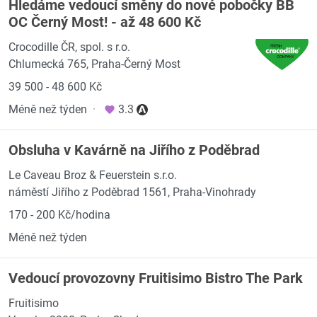
Hledáme vedoucí směny do nové pobočky BB
OC Černý Most! - až 48 600 Kč
Crocodille ČR, spol. s r.o.
Chlumecká 765, Praha-Černý Most
39 500 - 48 600 Kč
Méně než týden
·
3.3
Obsluha v Kavárně na Jiřího z Poděbrad
Le Caveau Broz & Feuerstein s.r.o.
náměstí Jiřího z Poděbrad 1561, Praha-Vinohrady
170 - 200 Kč/hodina
Méně než týden
Vedoucí provozovny Fruitisimo Bistro The Park
Fruitisimo