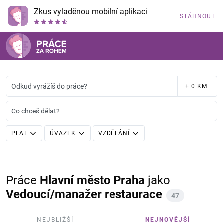
Zkus vyladěnou mobilní aplikaci
STÁHNOUT
Odkud vyrážíš do práce?
+ 0 KM
Co chceš dělat?
PLAT
ÚVAZEK
VZDĚLÁNÍ
Práce
Hlavní město Praha
jako
Vedoucí/manažer restaurace
47
NEJBLIŽŠÍ
NEJNOVĚJŠÍ