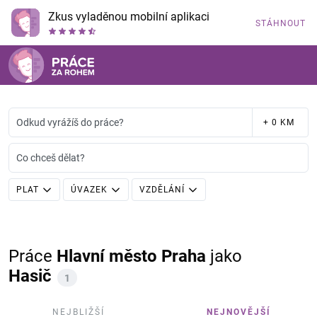
Zkus vyladěnou mobilní aplikaci
STÁHNOUT
Odkud vyrážíš do práce?
+ 0 KM
Co chceš dělat?
PLAT
ÚVAZEK
VZDĚLÁNÍ
Práce
Hlavní město Praha
jako
Hasič
1
NEJBLIŽŠÍ
NEJNOVĚJŠÍ