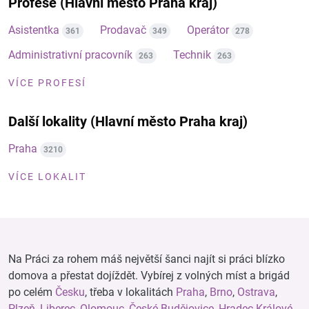
Profese (Hlavní město Praha kraj)
Asistentka
Prodavač
Operátor
361
349
278
Administrativní pracovník
Technik
263
263
VÍCE PROFESÍ
Další lokality (Hlavní město Praha kraj)
Praha
3210
VÍCE LOKALIT
Na Práci za rohem máš největší šanci najít si práci blízko
domova a přestat dojíždět. Vybírej z volných míst a brigád
po celém
Česku
, třeba v lokalitách
Praha
,
Brno
,
Ostrava
,
Plzeň
,
Liberec
,
Olomouc
,
České Budějovice
,
Hradec Králové
,