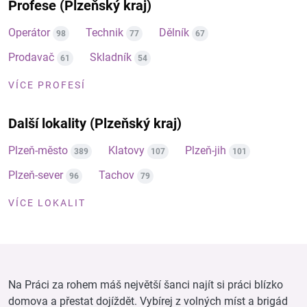
Profese (Plzeňský kraj)
Operátor
Technik
Dělník
98
77
67
Prodavač
Skladník
61
54
VÍCE PROFESÍ
Další lokality (Plzeňský kraj)
Plzeň-město
Klatovy
Plzeň-jih
389
107
101
Plzeň-sever
Tachov
96
79
VÍCE LOKALIT
Na Práci za rohem máš největší šanci najít si práci blízko
domova a přestat dojíždět. Vybírej z volných míst a brigád