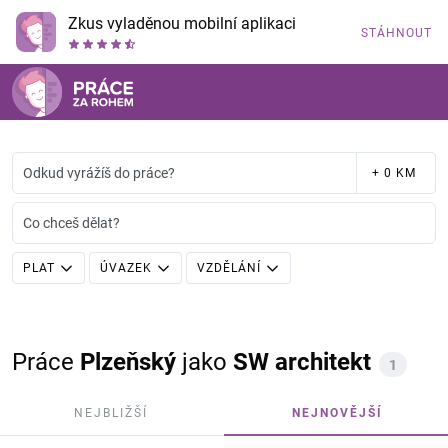
Zkus vyladěnou mobilní aplikaci
STÁHNOUT
Odkud vyrážíš do práce?
+ 0 KM
Co chceš dělat?
PLAT
ÚVAZEK
VZDĚLÁNÍ
Práce
Plzeňský
jako
SW architekt
1
NEJBLIŽŠÍ
NEJNOVĚJŠÍ