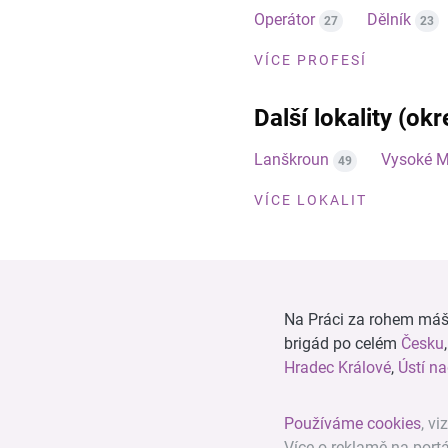
Operátor
Dělník
27
23
VÍCE PROFESÍ
Další lokality (okr
Lanškroun
Vysoké M
49
VÍCE LOKALIT
Na Práci za rohem máš n
brigád po celém
Česku
Hradec Králové
,
Ústí n
Používáme cookies
, vi
Více o reklamě na port