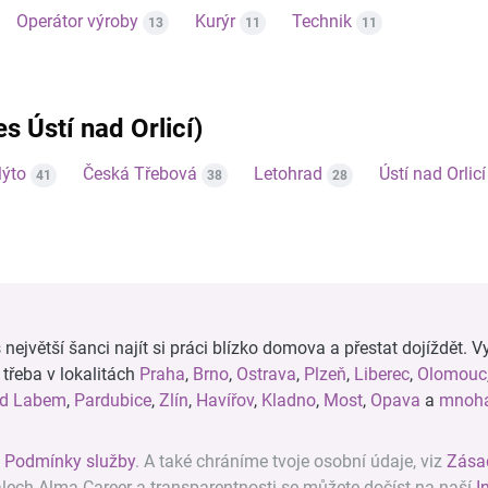
Operátor výroby
Kurýr
Technik
13
11
11
es Ústí nad Orlicí)
ýto
Česká Třebová
Letohrad
Ústí nad Orlicí
41
38
28
ejvětší šanci najít si práci blízko domova a přestat dojíždět. Vy
, třeba v lokalitách
Praha
,
Brno
,
Ostrava
,
Plzeň
,
Liberec
,
Olomouc
ad Labem
,
Pardubice
,
Zlín
,
Havířov
,
Kladno
,
Most
,
Opava
a
mnoha
z
Podmínky služby
. A také chráníme tvoje osobní údaje, viz
Zása
álech Alma Career a transparentnosti se můžete dočíst na naší
I