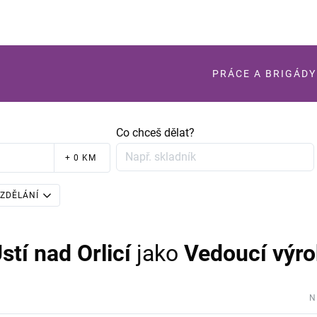
PRÁCE A BRIGÁDY
Co chceš dělat?
+ 0 KM
ZDĚLÁNÍ
stí nad Orlicí
jako
Vedoucí výr
N