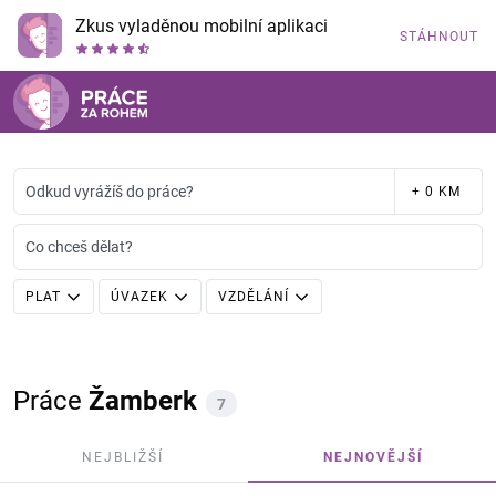
Zkus vyladěnou mobilní aplikaci
STÁHNOUT
Odkud vyrážíš do práce?
+ 0 KM
Co chceš dělat?
PLAT
ÚVAZEK
VZDĚLÁNÍ
Práce
Žamberk
7
NEJBLIŽŠÍ
NEJNOVĚJŠÍ