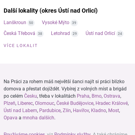
Další lokality (okres Ústí nad Orlicí)
Lanškroun
Vysoké Mýto
50
39
Česká Třebová
Letohrad
Ústí nad Orlicí
38
29
24
VÍCE LOKALIT
Na Práci za rohem máš největší šanci najít si práci blízko
domova a přestat dojíždět. Vybírej z volných míst a brigád
po celém
Česku
, třeba v lokalitách
Praha
,
Brno
,
Ostrava
,
Plzeň
,
Liberec
,
Olomouc
,
České Budějovice
,
Hradec Králové
,
Ústí nad Labem
,
Pardubice
,
Zlín
,
Havířov
,
Kladno
,
Most
,
Opava
a
mnoha dalších
.
Používáme cookies
, viz
Podmínky služby
. A také chráníme