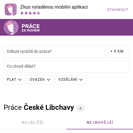
Zkus vyladěnou mobilní aplikaci
STÁHNOUT
Odkud vyrážíš do práce?
+ 0 KM
Co chceš dělat?
PLAT
ÚVAZEK
VZDĚLÁNÍ
Práce
České Libchavy
4
NEJBLIŽŠÍ
NEJNOVĚJŠÍ