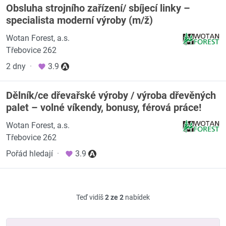
Obsluha strojního zařízení/ sbíjecí linky –
specialista moderní výroby (m/ž)
Wotan Forest, a.s.
Třebovice 262
2 dny
·
3.9
Dělník/ce dřevařské výroby / výroba dřevěných
palet – volné víkendy, bonusy, férová práce!
Wotan Forest, a.s.
Třebovice 262
Pořád hledají
·
3.9
Teď vidíš
2 ze 2
nabídek