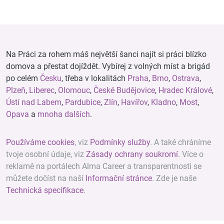
Na Práci za rohem máš největší šanci najít si práci blízko
domova a přestat dojíždět. Vybírej z volných míst a brigád
po celém
Česku
, třeba v lokalitách
Praha
,
Brno
,
Ostrava
,
Plzeň
,
Liberec
,
Olomouc
,
České Budějovice
,
Hradec Králové
,
Ústí nad Labem
,
Pardubice
,
Zlín
,
Havířov
,
Kladno
,
Most
,
Opava
a
mnoha dalších
.
Používáme cookies
, viz
Podmínky služby
. A také chráníme
tvoje osobní údaje, viz
Zásady ochrany soukromí
. Více o
reklamě na portálech Alma Career a transparentnosti se
můžete dočíst na naší
Informační stránce
. Zde je naše
Technická specifikace
.