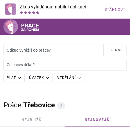
Zkus vyladěnou mobilní aplikaci
STÁHNOUT
Odkud vyrážíš do práce?
+ 0 KM
Co chceš dělat?
PLAT
ÚVAZEK
VZDĚLÁNÍ
Práce
Třebovice
2
NEJBLIŽŠÍ
NEJNOVĚJŠÍ