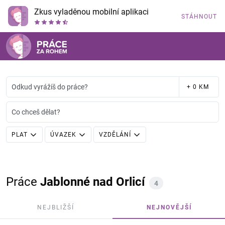
Zkus vyladěnou mobilní aplikaci
STÁHNOUT
Odkud vyrážíš do práce?
+ 0 KM
Co chceš dělat?
PLAT
ÚVAZEK
VZDĚLÁNÍ
Práce
Jablonné nad Orlicí
4
NEJBLIŽŠÍ
NEJNOVĚJŠÍ