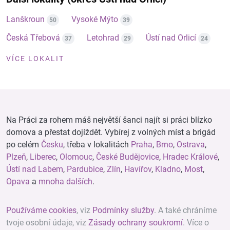
Lanškroun
Vysoké Mýto
50
39
Česká Třebová
Letohrad
Ústí nad Orlicí
37
29
24
VÍCE LOKALIT
Na Práci za rohem máš největší šanci najít si práci blízko
domova a přestat dojíždět. Vybírej z volných míst a brigád
po celém
Česku
, třeba v lokalitách
Praha
,
Brno
,
Ostrava
,
Plzeň
,
Liberec
,
Olomouc
,
České Budějovice
,
Hradec Králové
,
Ústí nad Labem
,
Pardubice
,
Zlín
,
Havířov
,
Kladno
,
Most
,
Opava
a
mnoha dalších
.
Používáme cookies
, viz
Podmínky služby
. A také chráníme
tvoje osobní údaje, viz
Zásady ochrany soukromí
. Více o