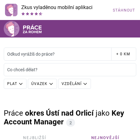
Zkus vyladěnou mobilní aplikaci
STÁHNOUT
Odkud vyrážíš do práce?
+ 0 KM
Co chceš dělat?
PLAT
ÚVAZEK
VZDĚLÁNÍ
Práce
okres Ústí nad Orlicí
jako
Key
Account Manager
2
NEJBLIŽŠÍ
NEJNOVĚJŠÍ