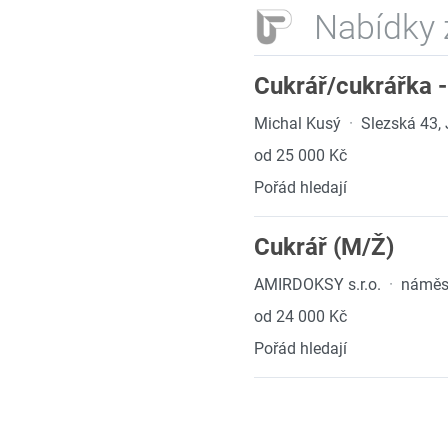
Nabídky 
Cukrář/cukrářka 
Michal Kusý
·
Slezská 43, 
od 25 000 Kč
Pořád hledají
Cukrář (M/Ž)
AMIRDOKSY s.r.o.
·
náměst
od 24 000 Kč
Pořád hledají