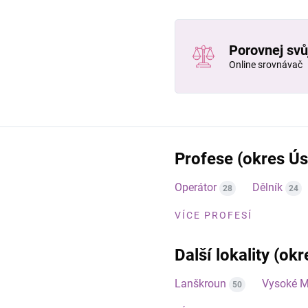
Porovnej svůj
Online srovnávač
Profese (okres Úst
Operátor
Dělník
28
24
VÍCE PROFESÍ
Další lokality (okr
Lanškroun
Vysoké M
50