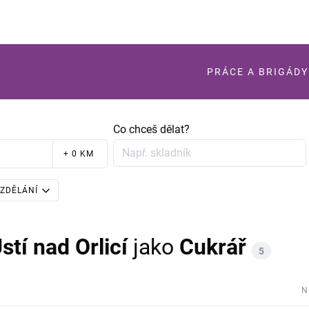
PRÁCE A BRIGÁDY
Co chceš dělat?
+ 0 KM
ZDĚLÁNÍ
stí nad Orlicí
jako
Cukrář
5
N