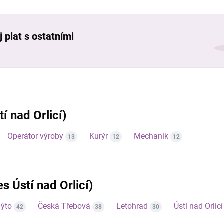
 plat s ostatními
í nad Orlicí)
Operátor výroby
Kurýr
Mechanik
13
12
12
es Ústí nad Orlicí)
ýto
Česká Třebová
Letohrad
Ústí nad Orlicí
42
38
30