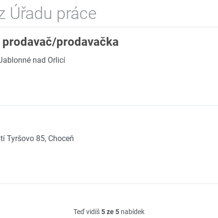
z Úřadu práce
- prodavač/prodavačka
Jablonné nad Orlicí
í Tyršovo 85, Choceň
Teď vidíš
5 ze 5
nabídek