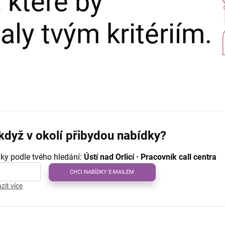
 které by
ly tvým kritériím.
když v okolí přibydou nabídky?
ky podle tvého hledání:
Ústí nad Orlicí · Pracovník call centra
CHCI NABÍDKY E-MAILEM
zit více