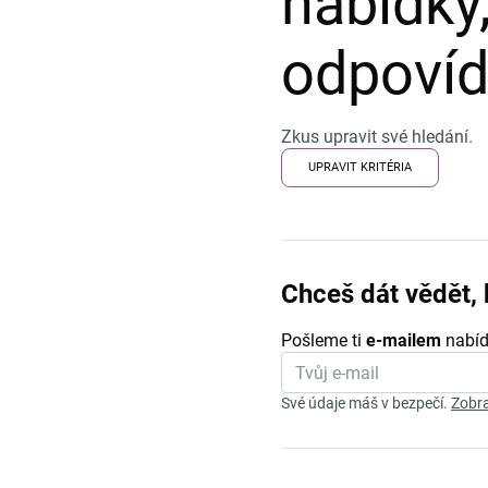
nabídky,
odpovída
Zkus upravit své hledání.
UPRAVIT KRITÉRIA
Chceš dát vědět, 
Pošleme ti
e-mailem
nabíd
Své údaje máš v bezpečí.
Zobra