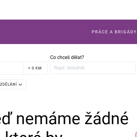
PRÁCE A BRIGÁDY
Co chceš dělat?
+ 0 KM
ZDĚLÁNÍ
teď nemáme žádné