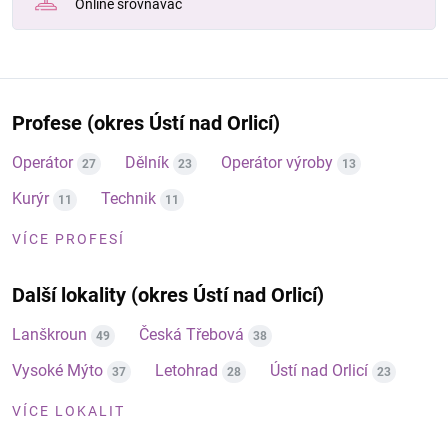
Online srovnávač
Profese (okres Ústí nad Orlicí)
Operátor
Dělník
Operátor výroby
27
23
13
Kurýr
Technik
11
11
VÍCE PROFESÍ
Další lokality (okres Ústí nad Orlicí)
Lanškroun
Česká Třebová
49
38
Vysoké Mýto
Letohrad
Ústí nad Orlicí
37
28
23
VÍCE LOKALIT