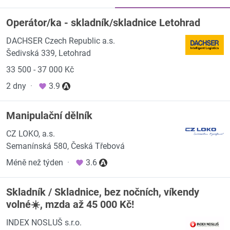
Operátor/ka - skladník/skladnice Letohrad
DACHSER Czech Republic a.s.
Šedivská 339, Letohrad
33 500 - 37 000 Kč
2 dny
·
3.9
Manipulační dělník
CZ LOKO, a.s.
Semanínská 580, Česká Třebová
Méně než týden
·
3.6
Skladník / Skladnice, bez nočních, víkendy
volné☀️, mzda až 45 000 Kč!
INDEX NOSLUŠ s.r.o.