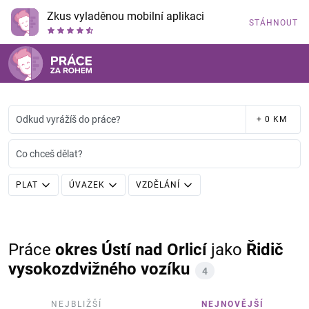
Zkus vyladěnou mobilní aplikaci
STÁHNOUT
Odkud vyrážíš do práce?
+ 0 KM
Co chceš dělat?
PLAT
ÚVAZEK
VZDĚLÁNÍ
Práce
okres Ústí nad Orlicí
jako
Řidič
vysokozdvižného vozíku
4
NEJBLIŽŠÍ
NEJNOVĚJŠÍ