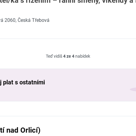
tel/ka s řízením – ranní směny, víkendy a 
á 2060, Česká Třebová
Teď vidíš
4 ze 4
nabídek
 plat s ostatními
í nad Orlicí)