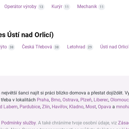
Operátor výroby
Kurýr
Mechanik
13
11
11
es Ústí nad Orlicí)
ýto
Česká Třebová
Letohrad
Ústí nad Orlicí
38
38
29
ejvětší šanci najít si práci blízko domova a přestat dojíždět. Vy
, třeba v lokalitách
Praha
,
Brno
,
Ostrava
,
Plzeň
,
Liberec
,
Olomouc
ad Labem
,
Pardubice
,
Zlín
,
Havířov
,
Kladno
,
Most
,
Opava
a
mnoha
z
Podmínky služby
. A také chráníme tvoje osobní údaje, viz
Zása