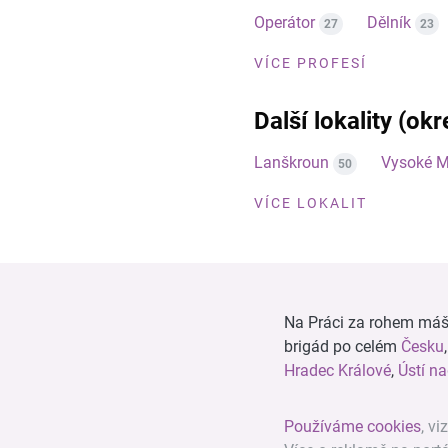
Operátor
Dělník
27
23
VÍCE PROFESÍ
Další lokality (okr
Lanškroun
Vysoké M
50
VÍCE LOKALIT
Na Práci za rohem máš n
brigád po celém
Česku
Hradec Králové
,
Ústí n
Používáme cookies
, vi