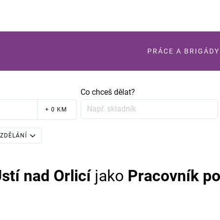
PRÁCE A BRIGÁDY
Co chceš dělat?
+ 0 KM
ZDĚLÁNÍ
stí nad Orlicí
jako
Pracovník po