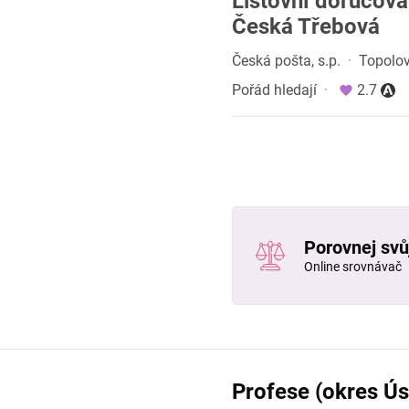
Listovní doručova
Česká Třebová
Česká pošta, s.p.
·
Topolov
Pořád hledají
·
2.7
Porovnej svůj
Online srovnávač
Profese (okres Úst