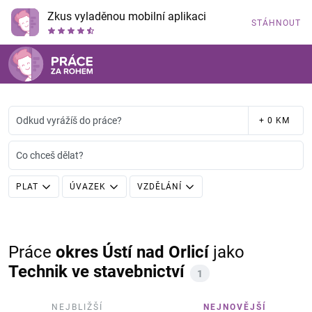
Zkus vyladěnou mobilní aplikaci
STÁHNOUT
Odkud vyrážíš do práce?
+ 0 KM
Co chceš dělat?
PLAT
ÚVAZEK
VZDĚLÁNÍ
Práce
okres Ústí nad Orlicí
jako
Technik ve stavebnictví
1
NEJBLIŽŠÍ
NEJNOVĚJŠÍ