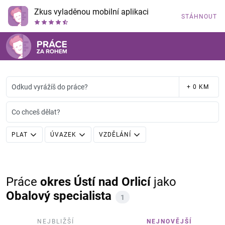
Zkus vyladěnou mobilní aplikaci
STÁHNOUT
Odkud vyrážíš do práce?
+ 0 KM
Co chceš dělat?
PLAT
ÚVAZEK
VZDĚLÁNÍ
Práce
okres Ústí nad Orlicí
jako
Obalový specialista
1
NEJBLIŽŠÍ
NEJNOVĚJŠÍ