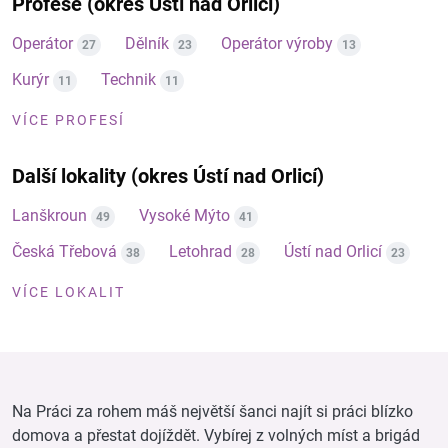
Profese (okres Ústí nad Orlicí)
Operátor
Dělník
Operátor výroby
27
23
13
Kurýr
Technik
11
11
VÍCE PROFESÍ
Další lokality (okres Ústí nad Orlicí)
Lanškroun
Vysoké Mýto
49
41
Česká Třebová
Letohrad
Ústí nad Orlicí
38
28
23
VÍCE LOKALIT
Na Práci za rohem máš největší šanci najít si práci blízko
domova a přestat dojíždět. Vybírej z volných míst a brigád