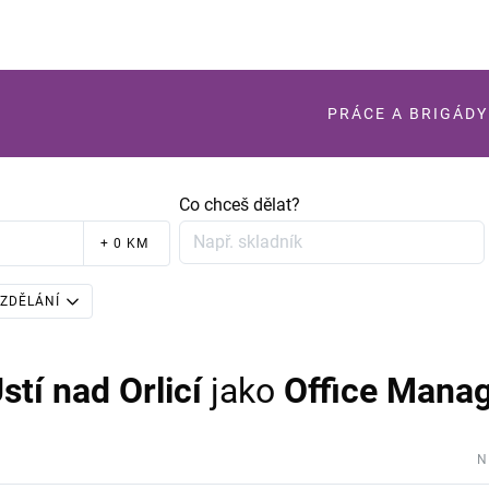
PRÁCE A BRIGÁDY
Co chceš dělat?
+ 0 KM
ZDĚLÁNÍ
stí nad Orlicí
jako
Office Mana
N