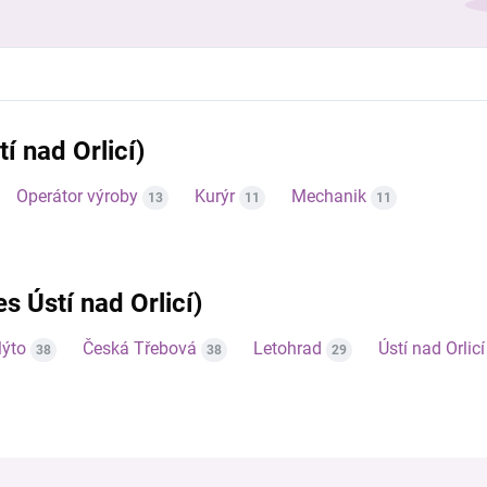
í nad Orlicí)
Operátor výroby
Kurýr
Mechanik
13
11
11
es Ústí nad Orlicí)
ýto
Česká Třebová
Letohrad
Ústí nad Orlicí
38
38
29