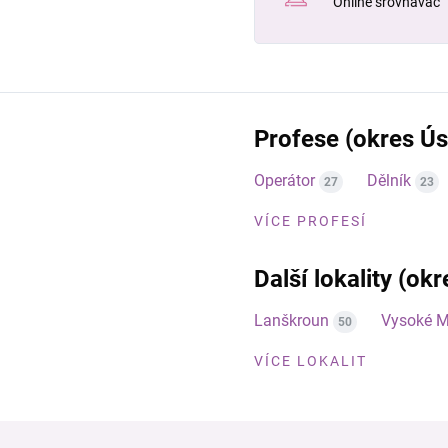
Online srovnávač
Profese (okres Úst
Operátor
Dělník
27
23
VÍCE PROFESÍ
Další lokality (okr
Lanškroun
Vysoké M
50
VÍCE LOKALIT