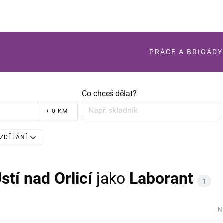
PRÁCE A BRIGÁDY
Co chceš dělat?
+ 0 KM
ZDĚLÁNÍ
stí nad Orlicí
jako
Laborant
1
N