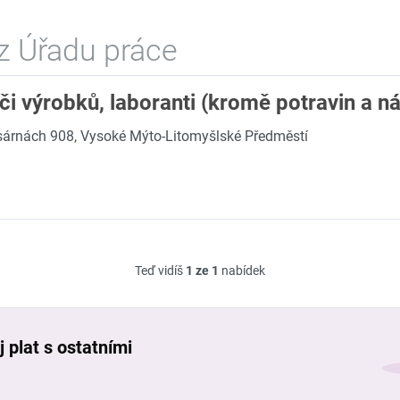
z Úřadu práce
ači výrobků, laboranti (kromě potravin a n
sárnách 908, Vysoké Mýto-Litomyšlské Předměstí
Teď vidíš
1 ze 1
nabídek
 plat s ostatními