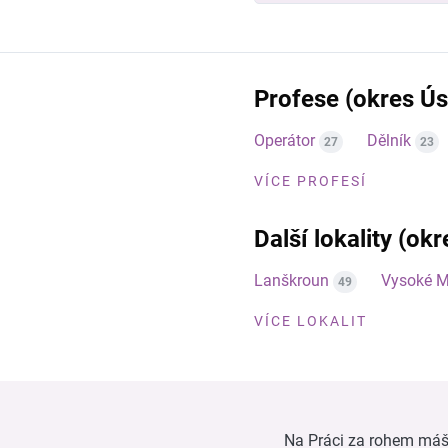
Profese (okres Úst
Operátor
Dělník
27
23
VÍCE PROFESÍ
Další lokality (okr
Lanškroun
Vysoké M
49
VÍCE LOKALIT
Na Práci za rohem máš n