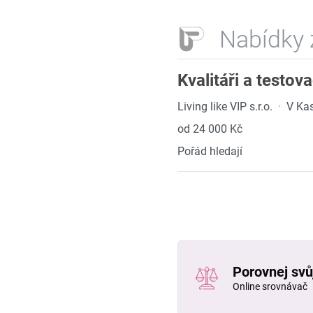
Nabídky 
Kvalitáři a testov
Living like VIP s.r.o.
·
V Ka
od 24 000 Kč
Pořád hledají
Porovnej svůj
Online srovnávač