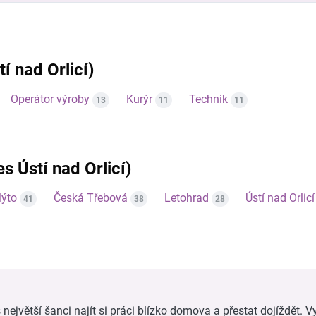
í nad Orlicí)
Operátor výroby
Kurýr
Technik
13
11
11
es Ústí nad Orlicí)
ýto
Česká Třebová
Letohrad
Ústí nad Orlicí
41
38
28
ejvětší šanci najít si práci blízko domova a přestat dojíždět. Vy