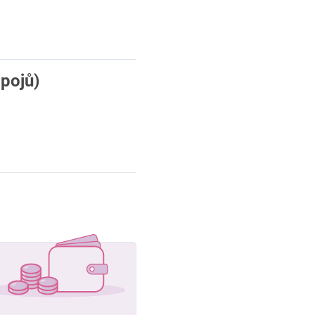
ápojů)