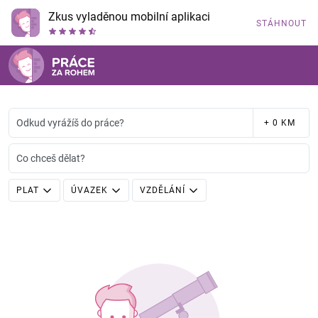
Zkus vyladěnou mobilní aplikaci
STÁHNOUT
Odkud vyrážíš do práce?
+ 0 KM
Co chceš dělat?
PLAT
ÚVAZEK
VZDĚLÁNÍ