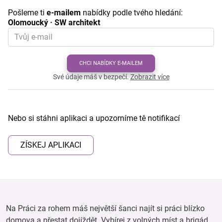
Pošleme ti
e-mailem
nabídky podle tvého hledání:
Olomoucký · SW architekt
CHCI NABÍDKY E-MAILEM
Své údaje máš v bezpečí.
Zobrazit více
Nebo si stáhni aplikaci a upozorníme tě notifikací
ZÍSKEJ APLIKACI
Na Práci za rohem máš největší šanci najít si práci blízko
domova a přestat dojíždět. Vybírej z volných míst a brigád