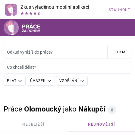
Zkus vyladěnou mobilní aplikaci
STÁHNOUT
Odkud vyrážíš do práce?
+ 0 KM
Co chceš dělat?
PLAT
ÚVAZEK
VZDĚLÁNÍ
Práce
Olomoucký
jako
Nákupčí
8
NEJBLIŽŠÍ
NEJNOVĚJŠÍ