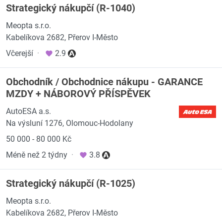
Strategický nákupčí (R-1040)
Meopta s.r.o.
Kabelíkova 2682, Přerov I-Město
Včerejší
·
2.9
Obchodník / Obchodnice nákupu - GARANCE
MZDY + NÁBOROVÝ PŘÍSPĚVEK
AutoESA a.s.
Na výsluní 1276, Olomouc-Hodolany
50 000 - 80 000 Kč
Méně než 2 týdny
·
3.8
Strategický nákupčí (R-1025)
Meopta s.r.o.
Kabelíkova 2682, Přerov I-Město