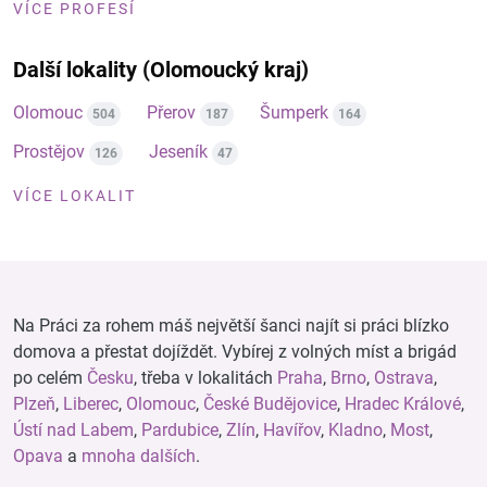
VÍCE PROFESÍ
Další lokality (Olomoucký kraj)
Olomouc
Přerov
Šumperk
504
187
164
Prostějov
Jeseník
126
47
VÍCE LOKALIT
Na Práci za rohem máš největší šanci najít si práci blízko
domova a přestat dojíždět. Vybírej z volných míst a brigád
po celém
Česku
, třeba v lokalitách
Praha
,
Brno
,
Ostrava
,
Plzeň
,
Liberec
,
Olomouc
,
České Budějovice
,
Hradec Králové
,
Ústí nad Labem
,
Pardubice
,
Zlín
,
Havířov
,
Kladno
,
Most
,
Opava
a
mnoha dalších
.