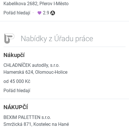
Kabelíkova 2682, Přerov I-Město
Pořád hledají
·
2.9
Nabídky z Úřadu práce
Nákupčí
CHLADNÍČEK autodíly, s.r.o.
Hamerská 624, Olomouc-Holice
od 45 000 Kč
Pořád hledají
NÁKUPČÍ
BEXIM PALETTEN s.r.o.
Smržická 871, Kostelec na Hané