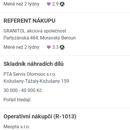
Méně než 2 týdny
·
2.9
REFERENT NÁKUPU
GRANITOL akciová společnost
Partyzánská 464, Moravský Beroun
Méně než 2 týdny
·
3.3
Skladník náhradích dílů
PTA Servis Olomouc s.r.o.
Kožušany-Tážaly-Kožušany 159
30 000 - 40 000 Kč
Pořád hledají
Operativní nákupčí (R-1013)
Meopta s.r.o.