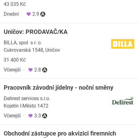
43 035 Kč
Dnešní
·
2.9
Uničov: PRODAVAČ/KA
BILLA, spol. s r. o.
Cukrovarská 1548, Uničov
31 400 Kč
Včerejší
·
2.8
Pracovník závodní jídelny - noční směny
Delirest services s.r.o.
Kojetín I-Město 1472
Včerejší
·
3.3
Obchodní zástupce pro akvizici firemních