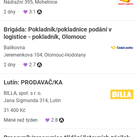
Nádražní 395, Mohelnice
2 dny
·
3.1
Brigáda: Pokladník/pokladnice podání v
logistice - pokladník, Olomouc
Balíkovna
Jeremenkova 104, Olomouc-Hodolany
2 dny
·
2.7
Lutín: PRODAVAČ/KA
BILLA, spol. s r. o.
Jana Sigmunda 314, Lutín
31 400 Kč
Méně než týden
·
2.8