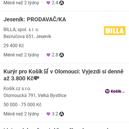
Méně než 2 týdny
·
2.4
Jeseník: PRODAVAČ/KA
BILLA, spol. s r. o.
Bezručova 651, Jeseník
29 400 Kč
Méně než 2 týdny
·
2.8
Kurýr pro Košík🛒 v Olomouci: Vyjezdi si denně
až 3.800 Kč💸
Košík.cz s.r.o.
Olomoucká 791, Velká Bystřice
50 000 - 75 000 Kč
Méně než 2 týdny
·
3.2