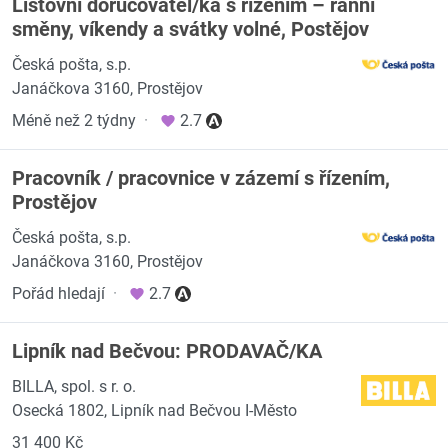
Listovní doručovatel/ka s řízením – ranní
směny, víkendy a svátky volné, Postějov
Česká pošta, s.p.
Janáčkova 3160, Prostějov
Méně než 2 týdny
·
2.7
Pracovník / pracovnice v zázemí s řízením,
Prostějov
Česká pošta, s.p.
Janáčkova 3160, Prostějov
Pořád hledají
·
2.7
Lipník nad Bečvou: PRODAVAČ/KA
BILLA, spol. s r. o.
Osecká 1802, Lipník nad Bečvou I-Město
31 400 Kč