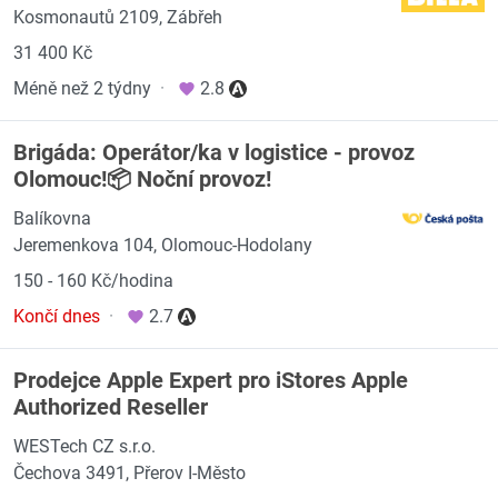
Kosmonautů 2109, Zábřeh
31 400 Kč
Méně než 2 týdny
·
2.8
Brigáda: Operátor/ka v logistice - provoz
Olomouc!📦 Noční provoz!
Balíkovna
Jeremenkova 104, Olomouc-Hodolany
150 - 160 Kč/hodina
Končí dnes
·
2.7
Prodejce Apple Expert pro iStores Apple
Authorized Reseller
WESTech CZ s.r.o.
Čechova 3491, Přerov I-Město