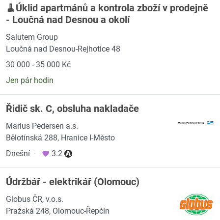
🧹Úklid apartmánů a kontrola zboží v prodejně
- Loučná nad Desnou a okolí
Salutem Group
Loučná nad Desnou-Rejhotice 48
30 000 - 35 000 Kč
Jen pár hodin
Řidič sk. C, obsluha nakladače
Marius Pedersen a.s.
Bělotínská 288, Hranice I-Město
Dnešní
·
3.2
Údržbář - elektrikář (Olomouc)
Globus ČR, v.o.s.
Pražská 248, Olomouc-Řepčín