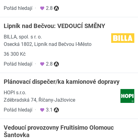
Pořád hledají
·
2.8
Lipník nad Bečvou: VEDOUCÍ SMĚNY
BILLA, spol. s r. o.
Osecká 1802, Lipník nad Bečvou I-Město
36 300 Kč
Pořád hledají
·
2.8
Plánovací dispečer/ka kamionové dopravy
HOPI s.r.o.
Zděbradská 74, Říčany-Jažlovice
Pořád hledají
·
3.1
Vedoucí provozovny Fruitisimo Olomouc
Šantovka