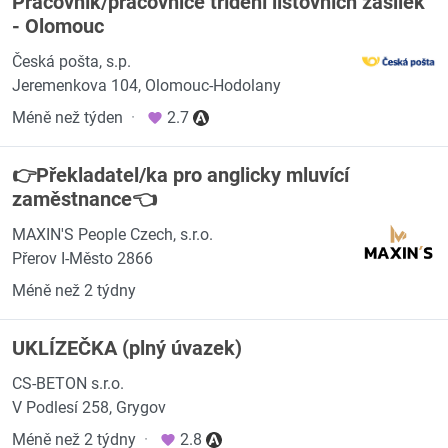
Pracovník/pracovnice třídění listovních zásilek
- Olomouc
Česká pošta, s.p.
Jeremenkova 104, Olomouc-Hodolany
Méně než týden
·
2.7
👉Překladatel/ka pro anglicky mluvící
zaměstnance👈
MAXIN'S People Czech, s.r.o.
Přerov I-Město 2866
Méně než 2 týdny
UKLÍZEČKA (plný úvazek)
CS-BETON s.r.o.
V Podlesí 258, Grygov
Méně než 2 týdny
·
2.8