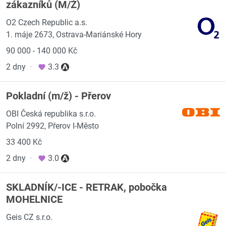
zákazníků (M/Ž)
O2 Czech Republic a.s.
1. máje 2673, Ostrava-Mariánské Hory
90 000 - 140 000 Kč
2 dny
·
3.3
Pokladní (m/ž) - Přerov
OBI Česká republika s.r.o.
Polní 2992, Přerov I-Město
33 400 Kč
2 dny
·
3.0
SKLADNÍK/-ICE - RETRAK, pobočka
MOHELNICE
Geis CZ s.r.o.