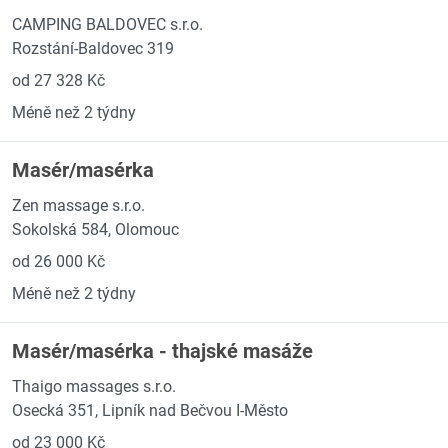
CAMPING BALDOVEC s.r.o.
Rozstání-Baldovec 319
od 27 328 Kč
Méně než 2 týdny
Masér/masérka
Zen massage s.r.o.
Sokolská 584, Olomouc
od 26 000 Kč
Méně než 2 týdny
Masér/masérka - thajské masáže
Thaigo massages s.r.o.
Osecká 351, Lipník nad Bečvou I-Město
od 23 000 Kč