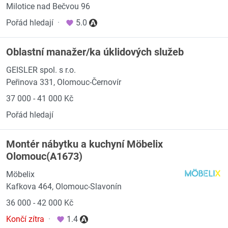
Milotice nad Bečvou 96
Pořád hledají
·
5.0
Oblastní manažer/ka úklidových služeb
GEISLER spol. s r.o.
Peřinova 331, Olomouc-Černovír
37 000 - 41 000 Kč
Pořád hledají
Montér nábytku a kuchyní Möbelix
Olomouc(A1673)
Möbelix
Kafkova 464, Olomouc-Slavonín
36 000 - 42 000 Kč
Končí zítra
·
1.4