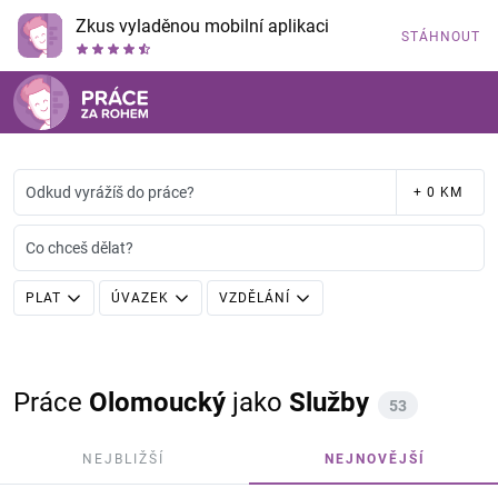
Zkus vyladěnou mobilní aplikaci
STÁHNOUT
Odkud vyrážíš do práce?
+ 0 KM
Co chceš dělat?
PLAT
ÚVAZEK
VZDĚLÁNÍ
Práce
Olomoucký
jako
Služby
53
NEJBLIŽŠÍ
NEJNOVĚJŠÍ