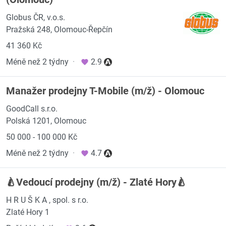
Globus ČR, v.o.s.
Pražská 248, Olomouc-Řepčín
41 360 Kč
Méně než 2 týdny
·
2.9
Manažer prodejny T-Mobile (m/ž) - Olomouc
GoodCall s.r.o.
Polská 1201, Olomouc
50 000 - 100 000 Kč
Méně než 2 týdny
·
4.7
🍐Vedoucí prodejny (m/ž) - Zlaté Hory🍐
H R U Š K A , spol. s r.o.
Zlaté Hory 1