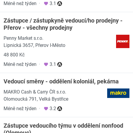
Méně než týden
·
3.1
Zástupce / zástupkyně vedoucí/ho prodejny -
Přerov - všechny prodejny
Penny Market s.r.o.
Lipnická 3657, Přerov I-Město
48 800 Kč
Méně než týden
·
3.1
Vedoucí směny - oddělení koloniál, pekárna
MAKRO Cash & Carry ČR s.r.o.
Olomoucká 791, Velká Bystřice
Méně než týden
·
3.2
Zástupce vedoucího týmu v oddělení nonfood
(Olomouc)