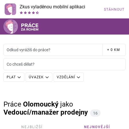
Zkus vyladěnou mobilní aplikaci
STÁHNOUT
Odkud vyrážíš do práce?
+ 0 KM
Co chceš dělat?
PLAT
ÚVAZEK
VZDĚLÁNÍ
Práce
Olomoucký
jako
Vedoucí/manažer prodejny
16
NEJBLIŽŠÍ
NEJNOVĚJŠÍ