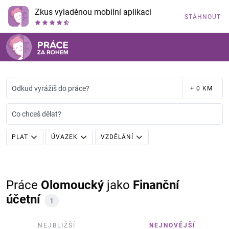
Zkus vyladěnou mobilní aplikaci
STÁHNOUT
Odkud vyrážíš do práce?
+ 0 KM
Co chceš dělat?
PLAT
ÚVAZEK
VZDĚLÁNÍ
Práce
Olomoucký
jako
Finanční
účetní
1
NEJBLIŽŠÍ
NEJNOVĚJŠÍ