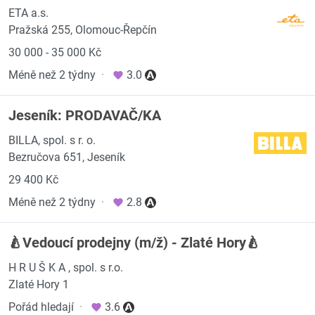
ETA a.s.
Pražská 255, Olomouc-Řepčín
30 000 - 35 000 Kč
Méně než 2 týdny
·
3.0
Jeseník: PRODAVAČ/KA
BILLA, spol. s r. o.
Bezručova 651, Jeseník
29 400 Kč
Méně než 2 týdny
·
2.8
🍐Vedoucí prodejny (m/ž) - Zlaté Hory🍐
H R U Š K A , spol. s r.o.
Zlaté Hory 1
Pořád hledají
·
3.6