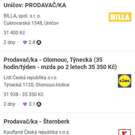
Uničov: PRODAVAČ/KA
BILLA, spol. s r. o.
Cukrovarská 1548, Uničov
31 400 Kč
2 dny
·
2.8
Prodavač/ka - Olomouc, Týnecká (35
hodin/týden - mzda po 2 letech 35 350 Kč)
Lidl Česká republika s.r.o.
Týnecká 1120, Olomouc-Holice
31 938 - 35 350 Kč
2 dny
·
3.1
Prodavač/ka - Šternberk
Kaufland Česká republika v.o.s.