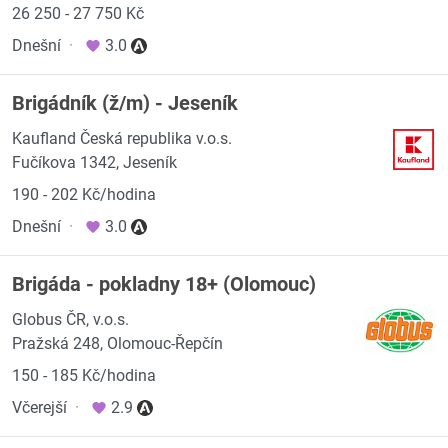
26 250 - 27 750 Kč
Dnešní
·
3.0
Brigádník (ž/m) - Jeseník
Kaufland Česká republika v.o.s.
Fučíkova 1342, Jeseník
190 - 202 Kč/hodina
Dnešní
·
3.0
Brigáda - pokladny 18+ (Olomouc)
Globus ČR, v.o.s.
Pražská 248, Olomouc-Řepčín
150 - 185 Kč/hodina
Včerejší
·
2.9