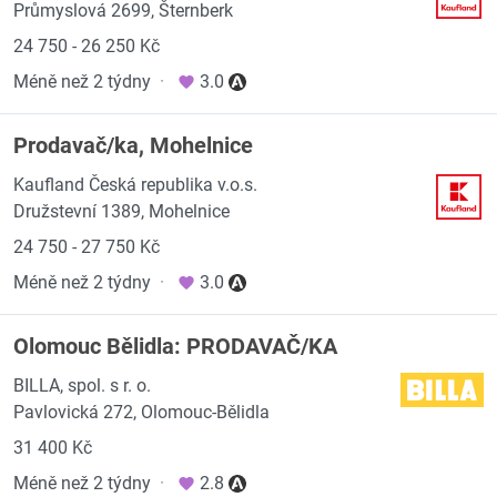
Průmyslová 2699, Šternberk
24 750 - 26 250 Kč
Méně než 2 týdny
·
3.0
Prodavač/ka, Mohelnice
Kaufland Česká republika v.o.s.
Družstevní 1389, Mohelnice
24 750 - 27 750 Kč
Méně než 2 týdny
·
3.0
Olomouc Bělidla: PRODAVAČ/KA
BILLA, spol. s r. o.
Pavlovická 272, Olomouc-Bělidla
31 400 Kč
Méně než 2 týdny
·
2.8