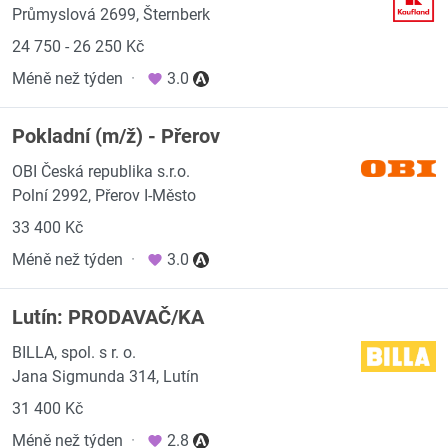
Průmyslová 2699, Šternberk
24 750 - 26 250 Kč
Méně než týden
·
3.0
Pokladní (m/ž) - Přerov
OBI Česká republika s.r.o.
Polní 2992, Přerov I-Město
33 400 Kč
Méně než týden
·
3.0
Lutín: PRODAVAČ/KA
BILLA, spol. s r. o.
Jana Sigmunda 314, Lutín
31 400 Kč
Méně než týden
·
2.8