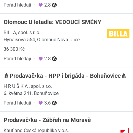
Pořád hledají
·
2.8
Olomouc U letadla: VEDOUCÍ SMĚNY
BILLA, spol. s r. o.
Hynaisova 554, Olomouc-Nová Ulice
36 300 Kč
Pořád hledají
·
2.8
🍐Prodavač/ka - HPP i brigáda - Bohuňovice🍐
H R U Š K A , spol. s r.o.
6. května 241, Bohuňovice
Pořád hledají
·
3.6
Prodavač/ka - Zábřeh na Moravě
Kaufland Česká republika v.o.s.