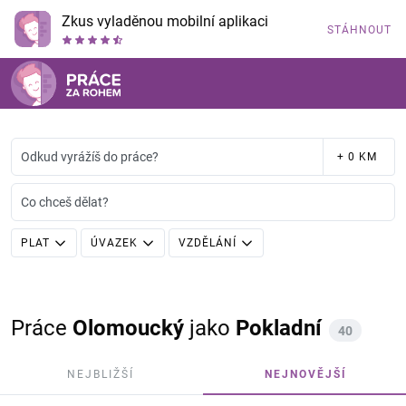
Zkus vyladěnou mobilní aplikaci
STÁHNOUT
Odkud vyrážíš do práce?
+ 0 KM
Co chceš dělat?
PLAT
ÚVAZEK
VZDĚLÁNÍ
Práce
Olomoucký
jako
Pokladní
40
NEJBLIŽŠÍ
NEJNOVĚJŠÍ