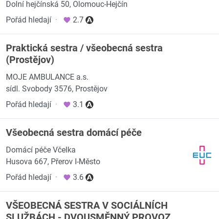
Dolní hejčínská 50, Olomouc-Hejčín
Pořád hledají
·
2.7
Praktická sestra / všeobecná sestra
(Prostějov)
MOJE AMBULANCE a.s.
sídl. Svobody 3576, Prostějov
Pořád hledají
·
3.1
Všeobecná sestra domácí péče
Domácí péče Včelka
Husova 667, Přerov I-Město
Pořád hledají
·
3.6
VŠEOBECNÁ SESTRA V SOCIÁLNÍCH
SLUŽBÁCH - DVOUSMĚNNÝ PROVOZ