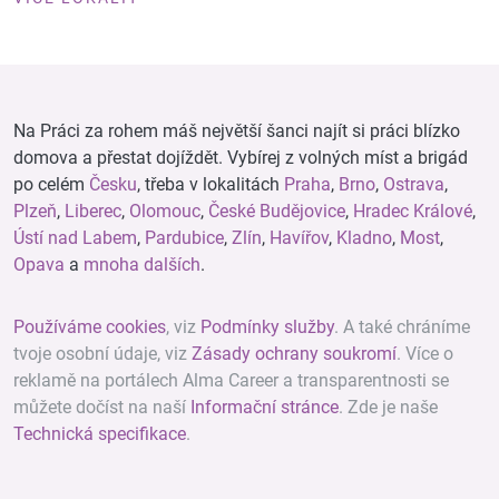
Na Práci za rohem máš největší šanci najít si práci blízko
domova a přestat dojíždět. Vybírej z volných míst a brigád
po celém
Česku
, třeba v lokalitách
Praha
,
Brno
,
Ostrava
,
Plzeň
,
Liberec
,
Olomouc
,
České Budějovice
,
Hradec Králové
,
Ústí nad Labem
,
Pardubice
,
Zlín
,
Havířov
,
Kladno
,
Most
,
Opava
a
mnoha dalších
.
Používáme cookies
, viz
Podmínky služby
. A také chráníme
tvoje osobní údaje, viz
Zásady ochrany soukromí
. Více o
reklamě na portálech Alma Career a transparentnosti se
můžete dočíst na naší
Informační stránce
. Zde je naše
Technická specifikace
.