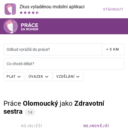
Zkus vyladěnou mobilní aplikaci
STÁHNOUT
Odkud vyrážíš do práce?
+ 0 KM
Co chceš dělat?
PLAT
ÚVAZEK
VZDĚLÁNÍ
Práce
Olomoucký
jako
Zdravotní
sestra
14
NEJBLIŽŠÍ
NEJNOVĚJŠÍ