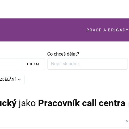
PRÁCE A BRIGÁDY
Co chceš dělat?
+ 0 KM
ZDĚLÁNÍ
ucký
jako
Pracovník call centra
N