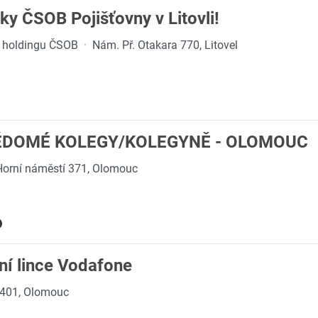
ky ČSOB Pojišťovny v Litovli!
en holdingu ČSOB
·
Nám. Př. Otakara 770, Litovel
ĚDOMÉ KOLEGY/KOLEGYNĚ - OLOMOUC
Horní náměstí 371, Olomouc
ní lince Vodafone
 401, Olomouc