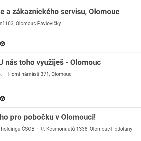
je a zákaznického servisu, Olomouc
ní 103, Olomouc-Pavlovičky
U nás toho využiješ - Olomouc
.
·
Horní náměstí 371, Olomouc
ho pro pobočku v Olomouci!
en holdingu ČSOB
·
tř. Kosmonautů 1338, Olomouc-Hodolany