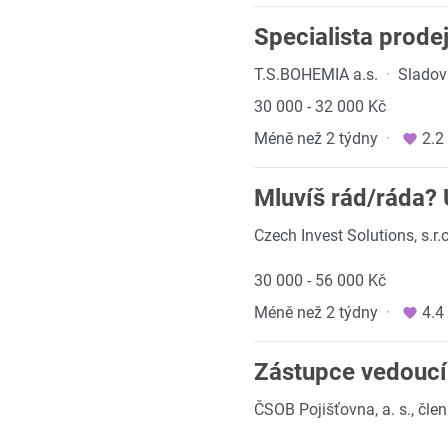
Specialista prode
T.S.BOHEMIA a.s.
·
Sladov
30 000 - 32 000 Kč
Méně než 2 týdny
·
2.2
Mluvíš rád/ráda? 
Czech Invest Solutions, s.r.o
30 000 - 56 000 Kč
Méně než 2 týdny
·
4.4
Zástupce vedoucí
ČSOB Pojišťovna, a. s., čl