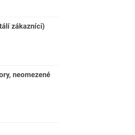
álí zákazníci)
vory, neomezené