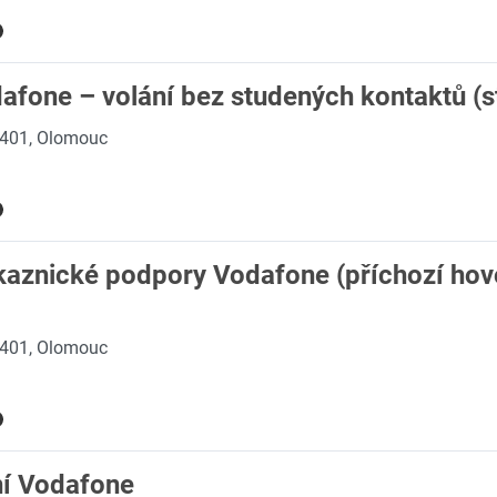
dafone – volání bez studených kontaktů (st
 401, Olomouc
ákaznické podpory Vodafone (příchozí ho
 401, Olomouc
ní Vodafone