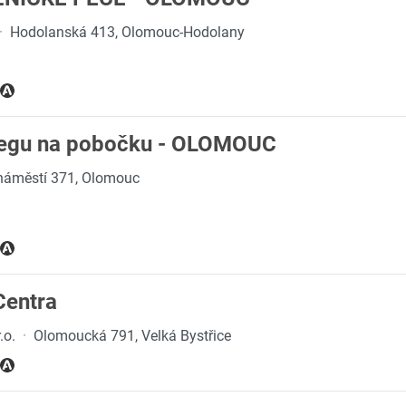
·
Hodolanská 413, Olomouc-Hodolany
legu na pobočku - OLOMOUC
náměstí 371, Olomouc
Centra
.o.
·
Olomoucká 791, Velká Bystřice