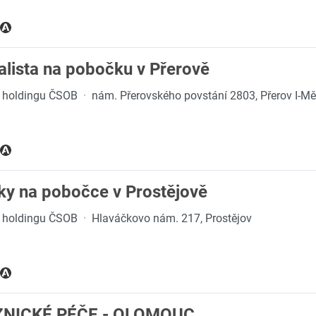
alista na pobočku v Přerově
en holdingu ČSOB
·
nám. Přerovského povstání 2803, Přerov I-Mě
ky na pobočce v Prostějově
en holdingu ČSOB
·
Hlaváčkovo nám. 217, Prostějov
NICKÉ PÉČE - OLOMOUC