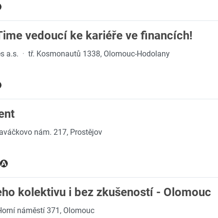
ime vedoucí ke kariéře ve financích!
s a.s.
·
tř. Kosmonautů 1338, Olomouc-Hodolany
ent
aváčkovo nám. 217, Prostějov
ho kolektivu i bez zkušeností - Olomouc
Horní náměstí 371, Olomouc