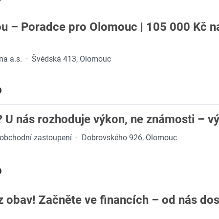
ou – Poradce pro Olomouc | 105 000 Kč na
na a.s.
·
Švédská 413, Olomouc
? U nás rozhoduje výkon, ne známosti – v
 obchodní zastoupení
·
Dobrovského 926, Olomouc
 obav! Začněte ve financích – od nás dost