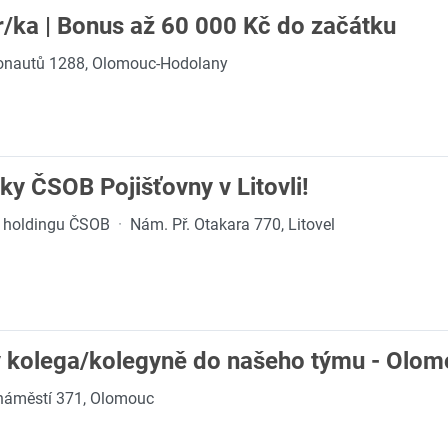
/ka | Bonus až 60 000 Kč do začátku
onautů 1288, Olomouc-Hodolany
ky ČSOB Pojišťovny v Litovli!
en holdingu ČSOB
·
Nám. Př. Otakara 770, Litovel
ý kolega/kolegyně do našeho týmu - Olo
náměstí 371, Olomouc