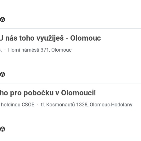
U nás toho využiješ - Olomouc
.
·
Horní náměstí 371, Olomouc
ho pro pobočku v Olomouci!
en holdingu ČSOB
·
tř. Kosmonautů 1338, Olomouc-Hodolany