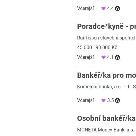
Včerejší
·
4.4
Poradce*kyně - prá
Raiffeisen stavební spořitel
45 000 - 90 000 Kč
Včerejší
·
4.1
Bankéř/ka pro mo
Komerční banka, a.s.
·
tř.
Včerejší
·
3.5
Osobní bankéř/ka
MONETA Money Bank, a.s.