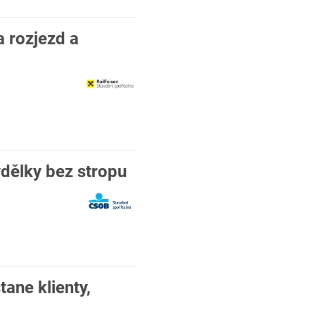
 rozjezd a
ýdělky bez stropu
ane klienty,