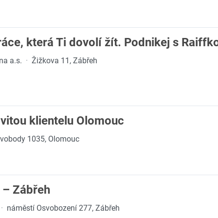
ce, která Ti dovolí žít. Podnikej s Raiffk
na a.s.
·
Žižkova 11, Zábřeh
vitou klientelu Olomouc
 Svobody 1035, Olomouc
 – Zábřeh
·
náměstí Osvobození 277, Zábřeh