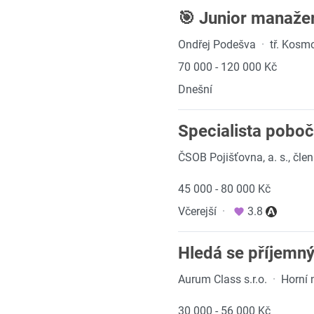
🎯 Junior manažer
Ondřej Podešva
·
tř. Kosm
70 000 - 120 000 Kč
Dnešní
Specialista poboč
ČSOB Pojišťovna, a. s., čl
45 000 - 80 000 Kč
Včerejší
·
3.8
Hledá se příjemn
Aurum Class s.r.o.
·
Horní 
30 000 - 56 000 Kč