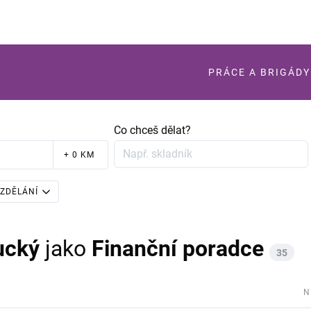
PRÁCE A BRIGÁDY
Co chceš dělat?
+ 0 KM
ZDĚLÁNÍ
ucký
jako
Finanční poradce
35
N