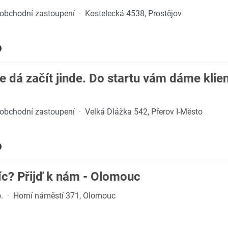
 obchodní zastoupení
·
Kostelecká 4538, Prostějov
e dá začít jinde. Do startu vám dáme klien
 obchodní zastoupení
·
Velká Dlážka 542, Přerov I-Město
íc? Přijď k nám - Olomouc
.
·
Horní náměstí 371, Olomouc