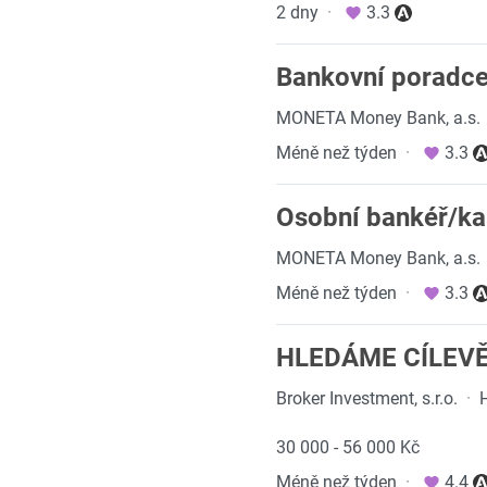
2 dny
·
3.3
Bankovní poradc
MONETA Money Bank, a.s.
Méně než týden
·
3.3
Osobní bankéř/ka 
MONETA Money Bank, a.s.
Méně než týden
·
3.3
HLEDÁME CÍLEV
Broker Investment, s.r.o.
·
30 000 - 56 000 Kč
Méně než týden
·
4.4