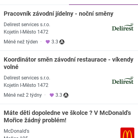
Pracovník závodní jídelny - noční směny
Delirest services s.r.o.
Kojetín I-Město 1472
Méně než týden
·
3.3
Koordinátor směn závodní restaurace - víkendy
volné
Delirest services s.r.o.
Kojetín I-Město 1472
Méně než 2 týdny
·
3.3
Máte děti dopoledne ve školce ? V McDonald's
Mořice žádný problém!
McDonald's