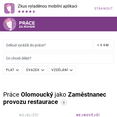
Zkus vyladěnou mobilní aplikaci
STÁHNOUT
Odkud vyrážíš do práce?
+ 0 KM
Co chceš dělat?
PLAT
ÚVAZEK
VZDĚLÁNÍ
Práce
Olomoucký
jako
Zaměstnanec
provozu restaurace
9
NEJBLIŽŠÍ
NEJNOVĚJŠÍ