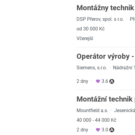
Montážny technik
DSP Přerov, spol. s r.o.
·
Př
od 30 000 Kč
Včerejší
Operátor výroby -
Siemens, s.r.o.
·
Nádražní 
2 dny
·
3.6
Montážní technik
Mountfield a.s.
·
Jesenick
40 000 - 44 000 Kč
2 dny
·
3.0