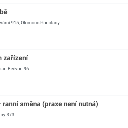
obě
vární 915, Olomouc-Hodolany
 zařízení
 nad Bečvou 96
 ranní směna (praxe není nutná)
any 373