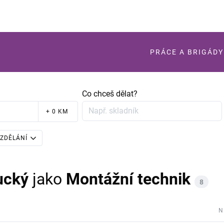
PRÁCE A BRIGÁDY
Co chceš dělat?
+ 0 KM
ZDĚLÁNÍ
ucký
jako
Montážní technik
8
N