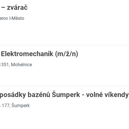
 – zvárač
erov I-Město
 Elektromechanik (m/ž/n)
1351, Mohelnice
 posádky bazénů Šumperk - volné víkendy
á 177, Šumperk