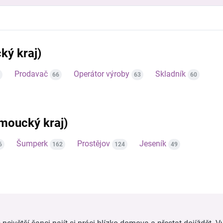
ký kraj)
Prodavač
Operátor výroby
Skladník
66
63
60
omoucký kraj)
Šumperk
Prostějov
Jeseník
6
162
124
49