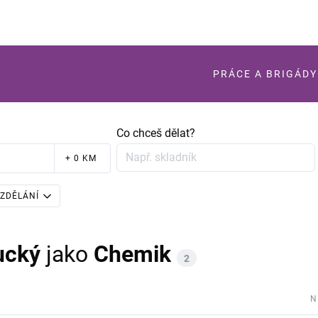
PRÁCE A BRIGÁDY
Co chceš dělat?
+ 0 KM
ZDĚLÁNÍ
ucký
jako
Chemik
2
N