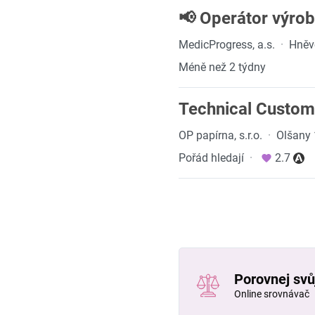
📢 Operátor výro
MedicProgress, a.s.
·
Hněv
Méně než 2 týdny
Technical Custom
OP papírna, s.r.o.
·
Olšany
Pořád hledají
·
2.7
Porovnej svůj
Online srovnávač