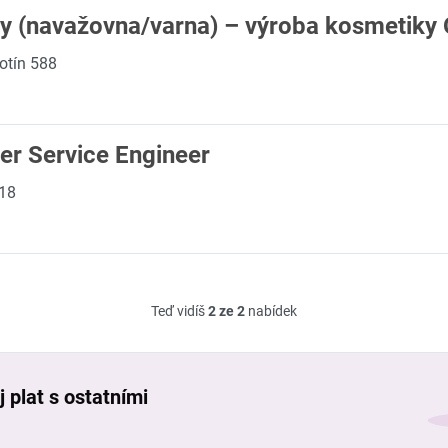
by (navažovna/varna) – výroba kosmetiky
otín 588
er Service Engineer
 18
Teď vidíš
2 ze 2
nabídek
 plat s ostatními