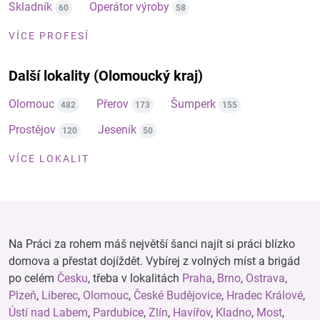
Skladník
Operátor výroby
60
58
VÍCE PROFESÍ
Další lokality (Olomoucký kraj)
Olomouc
Přerov
Šumperk
482
173
155
Prostějov
Jeseník
120
50
VÍCE LOKALIT
Na Práci za rohem máš největší šanci najít si práci blízko
domova a přestat dojíždět. Vybírej z volných míst a brigád
po celém
Česku
, třeba v lokalitách
Praha
,
Brno
,
Ostrava
,
Plzeň
,
Liberec
,
Olomouc
,
České Budějovice
,
Hradec Králové
,
Ústí nad Labem
,
Pardubice
,
Zlín
,
Havířov
,
Kladno
,
Most
,