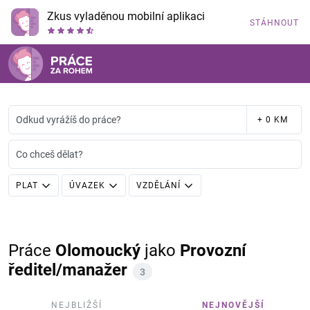
Zkus vyladěnou mobilní aplikaci
STÁHNOUT
Odkud vyrážíš do práce?
+ 0 KM
Co chceš dělat?
PLAT
ÚVAZEK
VZDĚLÁNÍ
Práce
Olomoucký
jako
Provozní
ředitel/manažer
3
NEJBLIŽŠÍ
NEJNOVĚJŠÍ