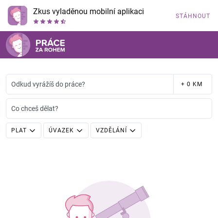
Zkus vyladěnou mobilní aplikaci
STÁHNOUT
Odkud vyrážíš do práce?
+ 0 KM
Co chceš dělat?
PLAT
ÚVAZEK
VZDĚLÁNÍ