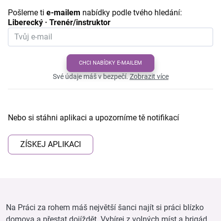
Pošleme ti
e-mailem
nabídky podle tvého hledání:
Liberecký · Trenér/instruktor
CHCI NABÍDKY E-MAILEM
Své údaje máš v bezpečí.
Zobrazit více
Nebo si stáhni aplikaci a upozorníme tě notifikací
ZÍSKEJ APLIKACI
Na Práci za rohem máš největší šanci najít si práci blízko
domova a přestat dojíždět. Vybírej z volných míst a brigád