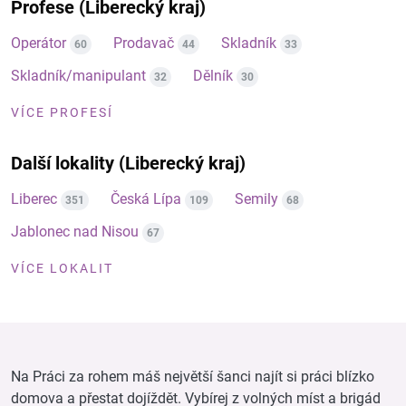
Profese (Liberecký kraj)
Operátor
Prodavač
Skladník
60
44
33
Skladník/manipulant
Dělník
32
30
VÍCE PROFESÍ
Další lokality (Liberecký kraj)
Liberec
Česká Lípa
Semily
351
109
68
Jablonec nad Nisou
67
VÍCE LOKALIT
Na Práci za rohem máš největší šanci najít si práci blízko
domova a přestat dojíždět. Vybírej z volných míst a brigád