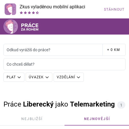
Zkus vyladěnou mobilní aplikaci
STÁHNOUT
Odkud vyrážíš do práce?
+ 0 KM
Co chceš dělat?
PLAT
ÚVAZEK
VZDĚLÁNÍ
Práce
Liberecký
jako
Telemarketing
1
NEJBLIŽŠÍ
NEJNOVĚJŠÍ