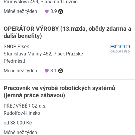
Průmyslová 499, Planá nad Lužnicí
Méně než týden
·
3.9
OPERÁTOR VÝROBY (13.mzda, obědy zdarma a
další benefity)
SNOP Písek
Stanislava Maliny 452, Písek-Pražské
Předměstí
Méně než týden
·
3.1
Pracovník ve výrobě robotických systémů
(jemná práce zábavou)
PŘEDVÝBĚR.CZ a.s.
Rudolfov-Hlinsko
od 38 000 Kč
Méně než týden