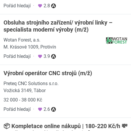
Pořád hledají
·
2.8
Obsluha strojního zařízení/ výrobní linky –
specialista moderní výroby (m/ž)
Wotan Forest, a.s.
M. Krásové 1009, Protivín
Pořád hledají
·
3.9
Výrobní operátor CNC strojů (m/ž)
Preteq CNC Solutions s.r.o.
Vožická 3149, Tábor
32 000 - 38 000 Kč
Pořád hledají
·
2.6
📦 Kompletace online nákupů | 180-220 Kč/h 💸