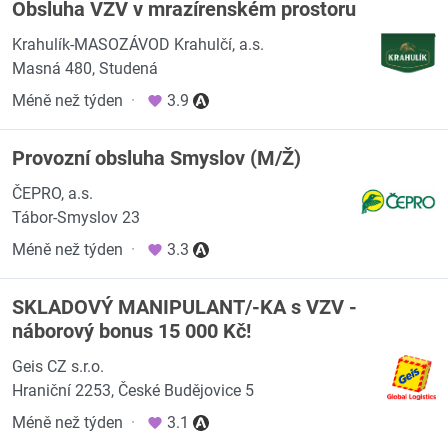
Obsluha VZV v mrazírenském prostoru
Krahulík-MASOZÁVOD Krahulčí, a.s.
Masná 480, Studená
Méně než týden
·
3.9
Provozní obsluha Smyslov (M/Ž)
ČEPRO, a.s.
Tábor-Smyslov 23
Méně než týden
·
3.3
SKLADOVÝ MANIPULANT/-KA s VZV -
náborový bonus 15 000 Kč!
Geis CZ s.r.o.
Hraniční 2253, České Budějovice 5
Méně než týden
·
3.1