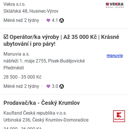
Vekra s.r.o.
Sklářská 48, Husinec-Výrov
Méně než 2 týdny
·
4.1
☑️ Operátor/ka výroby | Až 35 000 Kč | Krásné
ubytování i pro páry!
Manuvia a.s.
nábřeží 1. máje 2755, Písek-Budějovické
Předměstí
28 500 - 35 000 Kč
Méně než 2 týdny
·
3.0
Prodavač/ka - Český Krumlov
Kaufland Česká republika v.o.s.
Urbinská 236, Český Krumlov-Domoradice