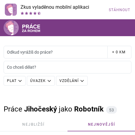
Zkus vyladěnou mobilní aplikaci
STÁHNOUT
Odkud vyrážíš do práce?
+ 0 KM
Co chceš dělat?
PLAT
ÚVAZEK
VZDĚLÁNÍ
Práce
Jihočeský
jako
Robotník
53
NEJBLIŽŠÍ
NEJNOVĚJŠÍ