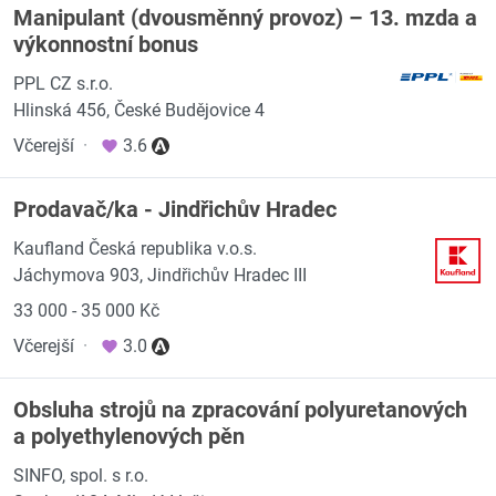
Manipulant (dvousměnný provoz) – 13. mzda a
výkonnostní bonus
PPL CZ s.r.o.
Hlinská 456, České Budějovice 4
Včerejší
·
3.6
Prodavač/ka - Jindřichův Hradec
Kaufland Česká republika v.o.s.
Jáchymova 903, Jindřichův Hradec III
33 000 - 35 000 Kč
Včerejší
·
3.0
Obsluha strojů na zpracování polyuretanových
a polyethylenových pěn
SINFO, spol. s r.o.