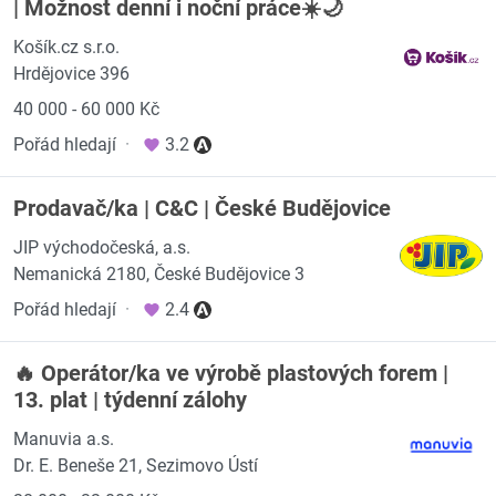
| Možnost denní i noční práce☀️🌙
Košík.cz s.r.o.
Hrdějovice 396
40 000 - 60 000 Kč
Pořád hledají
·
3.2
Prodavač/ka | C&C | České Budějovice
JIP východočeská, a.s.
Nemanická 2180, České Budějovice 3
Pořád hledají
·
2.4
🔥 Operátor/ka ve výrobě plastových forem |
13. plat | týdenní zálohy
Manuvia a.s.
Dr. E. Beneše 21, Sezimovo Ústí