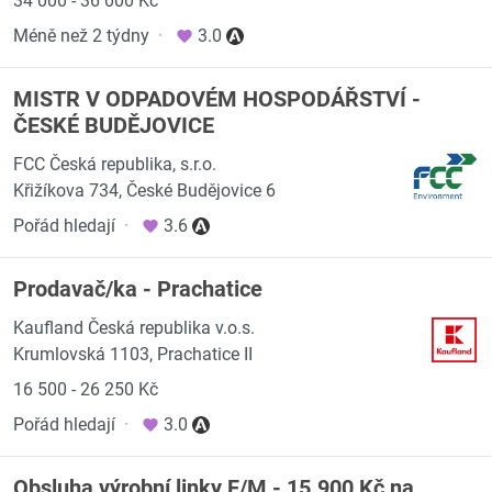
34 000 - 36 000 Kč
Méně než 2 týdny
·
3.0
MISTR V ODPADOVÉM HOSPODÁŘSTVÍ -
ČESKÉ BUDĚJOVICE
FCC Česká republika, s.r.o.
Křižíkova 734, České Budějovice 6
Pořád hledají
·
3.6
Prodavač/ka - Prachatice
Kaufland Česká republika v.o.s.
Krumlovská 1103, Prachatice II
16 500 - 26 250 Kč
Pořád hledají
·
3.0
Obsluha výrobní linky F/M - 15.900 Kč na