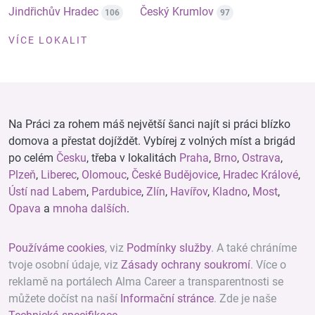
Jindřichův Hradec
Český Krumlov
106
97
VÍCE LOKALIT
Na Práci za rohem máš největší šanci najít si práci blízko
domova a přestat dojíždět. Vybírej z volných míst a brigád
po celém
Česku
, třeba v lokalitách
Praha
,
Brno
,
Ostrava
,
Plzeň
,
Liberec
,
Olomouc
,
České Budějovice
,
Hradec Králové
,
Ústí nad Labem
,
Pardubice
,
Zlín
,
Havířov
,
Kladno
,
Most
,
Opava
a
mnoha dalších
.
Používáme cookies
, viz
Podmínky služby
. A také chráníme
tvoje osobní údaje, viz
Zásady ochrany soukromí
. Více o
reklamě na portálech Alma Career a transparentnosti se
můžete dočíst na naší
Informační stránce
. Zde je naše