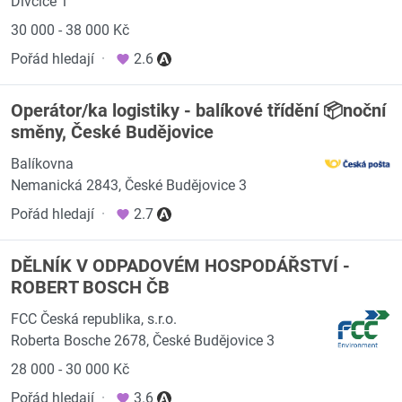
Dívčice 1
30 000 - 38 000 Kč
Pořád hledají
·
2.6
Operátor/ka logistiky - balíkové třídění 📦noční
směny, České Budějovice
Balíkovna
Nemanická 2843, České Budějovice 3
Pořád hledají
·
2.7
DĚLNÍK V ODPADOVÉM HOSPODÁŘSTVÍ -
ROBERT BOSCH ČB
FCC Česká republika, s.r.o.
Roberta Bosche 2678, České Budějovice 3
28 000 - 30 000 Kč
Pořád hledají
·
3.6