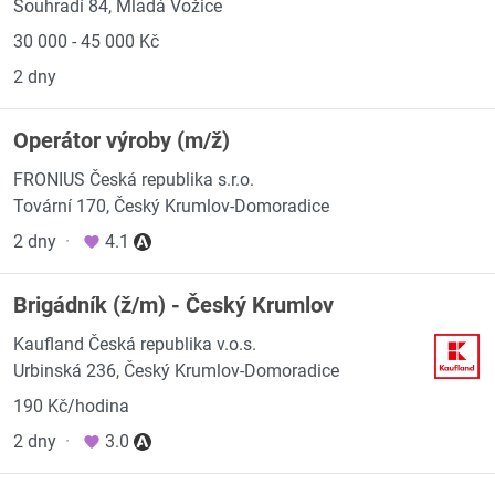
Souhradí 84, Mladá Vožice
30 000 - 45 000 Kč
2 dny
Operátor výroby (m/ž)
FRONIUS Česká republika s.r.o.
Tovární 170, Český Krumlov-Domoradice
2 dny
·
4.1
Brigádník (ž/m) - Český Krumlov
Kaufland Česká republika v.o.s.
Urbinská 236, Český Krumlov-Domoradice
190 Kč/hodina
2 dny
·
3.0