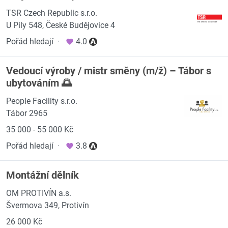
TSR Czech Republic s.r.o.
U Pily 548, České Budějovice 4
Pořád hledají
·
4.0
Vedoucí výroby / mistr směny (m/ž) – Tábor s
ubytováním 🌅
People Facility s.r.o.
Tábor 2965
35 000 - 55 000 Kč
Pořád hledají
·
3.8
Montážní dělník
OM PROTIVÍN a.s.
Švermova 349, Protivín
26 000 Kč