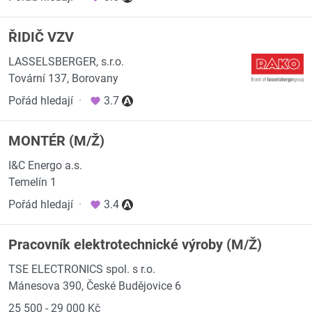
ŘIDIČ VZV
LASSELSBERGER, s.r.o.
Tovární 137, Borovany
Pořád hledají
·
3.7
MONTÉR (M/Ž)
I&C Energo a.s.
Temelín 1
Pořád hledají
·
3.4
Pracovník elektrotechnické výroby (M/Ž)
TSE ELECTRONICS spol. s r.o.
Mánesova 390, České Budějovice 6
25 500 - 29 000 Kč