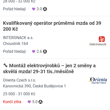
28 000 - 32 000 Kč
Pořád hledají
·
3.0
Kvalifikovaný operátor průměrná mzda od 39
200 Kč
INTERSNACK a.s.
Choustník 164
Pořád hledají
·
2.6
🔧 Montáž elektrovýrobků – jen 2 směny a
skvělá mzda! 29-31 tis./měsíčně
Orienta Czech s.r.o.
Kanovnická 390, České Budějovice 1
25 000 - 31 000 Kč
Končí zítra
·
5.0