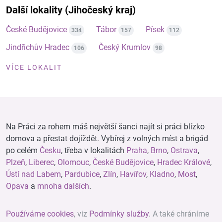
Další lokality (Jihočeský kraj)
České Budějovice
Tábor
Písek
334
157
112
Jindřichův Hradec
Český Krumlov
106
98
VÍCE LOKALIT
Na Práci za rohem máš největší šanci najít si práci blízko
domova a přestat dojíždět. Vybírej z volných míst a brigád
po celém
Česku
, třeba v lokalitách
Praha
,
Brno
,
Ostrava
,
Plzeň
,
Liberec
,
Olomouc
,
České Budějovice
,
Hradec Králové
,
Ústí nad Labem
,
Pardubice
,
Zlín
,
Havířov
,
Kladno
,
Most
,
Opava
a
mnoha dalších
.
Používáme cookies
, viz
Podmínky služby
. A také chráníme