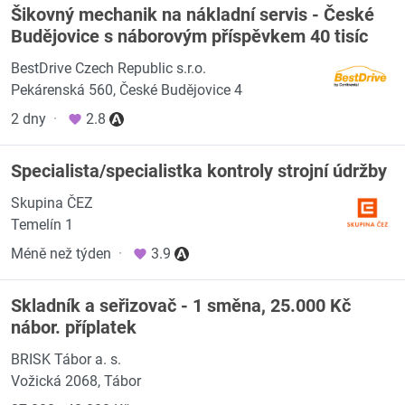
Šikovný mechanik na nákladní servis - České
Budějovice s náborovým příspěvkem 40 tisíc
BestDrive Czech Republic s.r.o.
Pekárenská 560, České Budějovice 4
2 dny
·
2.8
Specialista/specialistka kontroly strojní údržby
Skupina ČEZ
Temelín 1
Méně než týden
·
3.9
Skladník a seřizovač - 1 směna, 25.000 Kč
nábor. příplatek
BRISK Tábor a. s.
Vožická 2068, Tábor