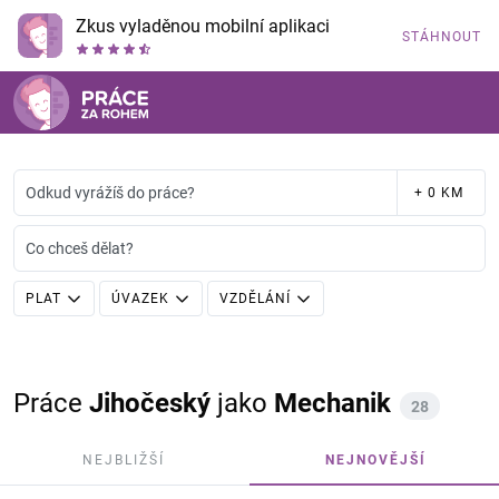
Zkus vyladěnou mobilní aplikaci
STÁHNOUT
Odkud vyrážíš do práce?
+ 0 KM
Co chceš dělat?
PLAT
ÚVAZEK
VZDĚLÁNÍ
Práce
Jihočeský
jako
Mechanik
28
NEJBLIŽŠÍ
NEJNOVĚJŠÍ