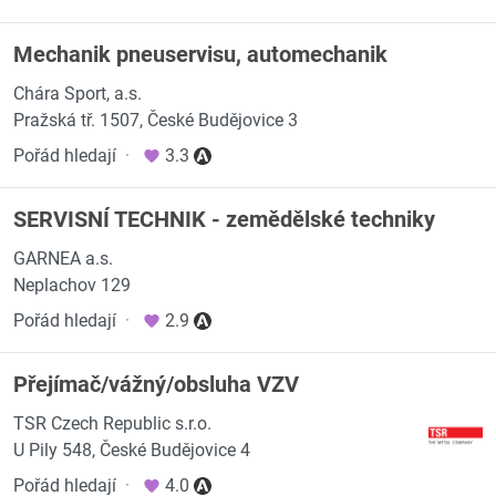
Mechanik pneuservisu, automechanik
Chára Sport, a.s.
Pražská tř. 1507, České Budějovice 3
Pořád hledají
·
3.3
SERVISNÍ TECHNIK - zemědělské techniky
GARNEA a.s.
Neplachov 129
Pořád hledají
·
2.9
Přejímač/vážný/obsluha VZV
TSR Czech Republic s.r.o.
U Pily 548, České Budějovice 4
Pořád hledají
·
4.0