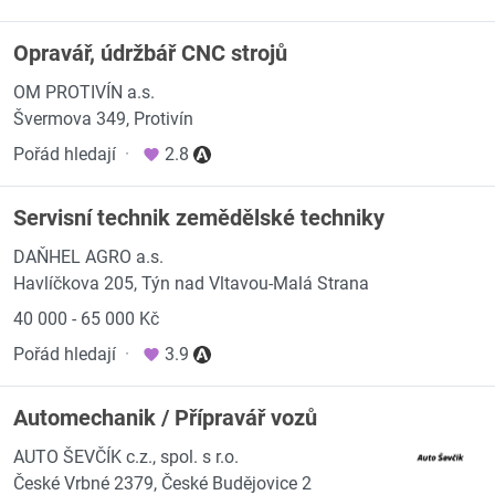
Opravář, údržbář CNC strojů
OM PROTIVÍN a.s.
Švermova 349, Protivín
Pořád hledají
·
2.8
Servisní technik zemědělské techniky
DAŇHEL AGRO a.s.
Havlíčkova 205, Týn nad Vltavou-Malá Strana
40 000 - 65 000 Kč
Pořád hledají
·
3.9
Automechanik / Přípravář vozů
AUTO ŠEVČÍK c.z., spol. s r.o.
České Vrbné 2379, České Budějovice 2