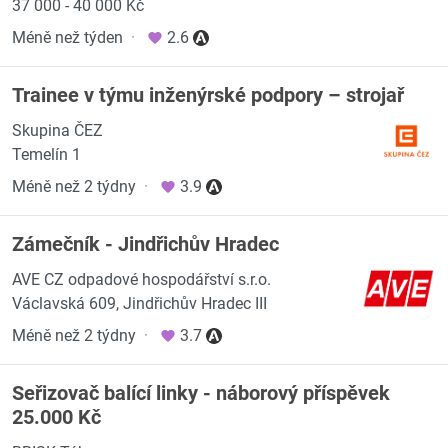
37 000 - 40 000 Kč
Méně než týden
·
2.6
Trainee v týmu inženýrské podpory – strojař
Skupina ČEZ
Temelín 1
Méně než 2 týdny
·
3.9
Zámečník - Jindřichův Hradec
AVE CZ odpadové hospodářství s.r.o.
Václavská 609, Jindřichův Hradec III
Méně než 2 týdny
·
3.7
Seřizovač balící linky - náborový příspěvek
25.000 Kč