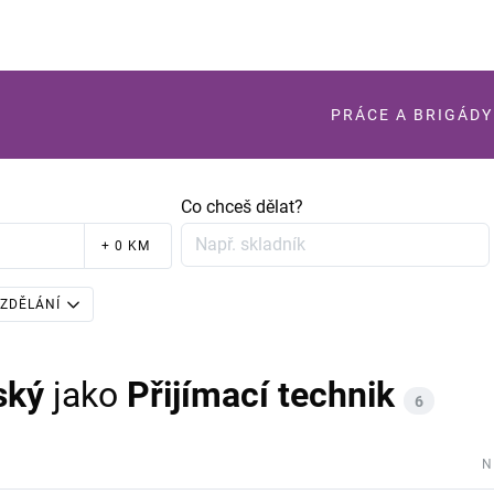
PRÁCE A BRIGÁDY
Co chceš dělat?
+ 0 KM
ZDĚLÁNÍ
ský
jako
Přijímací technik
6
N