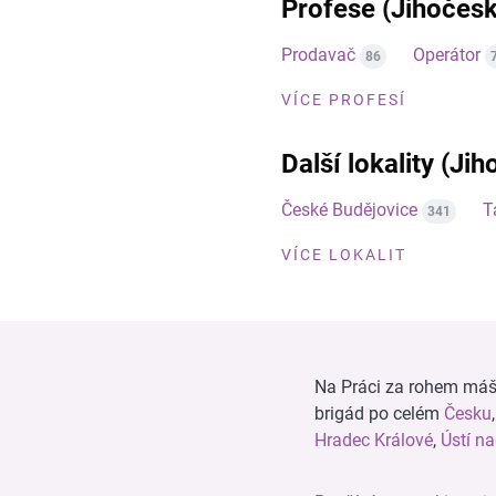
Profese (Jihočesk
Prodavač
Operátor
86
VÍCE PROFESÍ
Další lokality (Jih
České Budějovice
T
341
VÍCE LOKALIT
Na Práci za rohem máš n
brigád po celém
Česku
Hradec Králové
,
Ústí n