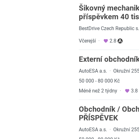
Šikovný mechanik
příspěvkem 40 tis
BestDrive Czech Republic s.
Včerejší
·
2.8
Externí obchodní
AutoESA a.s.
·
Okružní 255
50 000 - 80 000 Kč
Méně než 2 týdny
·
3.8
Obchodník / Obc
PŘÍSPĚVEK
AutoESA a.s.
·
Okružní 255