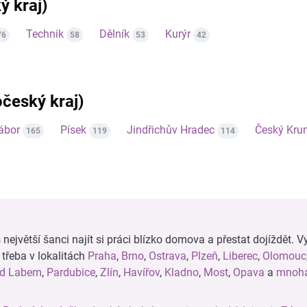
ý kraj)
Technik
Dělník
Kurýr
76
58
53
42
očeský kraj)
ábor
Písek
Jindřichův Hradec
Český Kru
165
119
114
ejvětší šanci najít si práci blízko domova a přestat dojíždět. Vy
, třeba v lokalitách
Praha
,
Brno
,
Ostrava
,
Plzeň
,
Liberec
,
Olomouc
ad Labem
,
Pardubice
,
Zlín
,
Havířov
,
Kladno
,
Most
,
Opava
a
mnoha