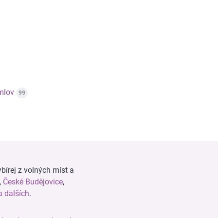
mlov
99
bírej z volných míst a
,
České Budějovice
,
 dalších
.