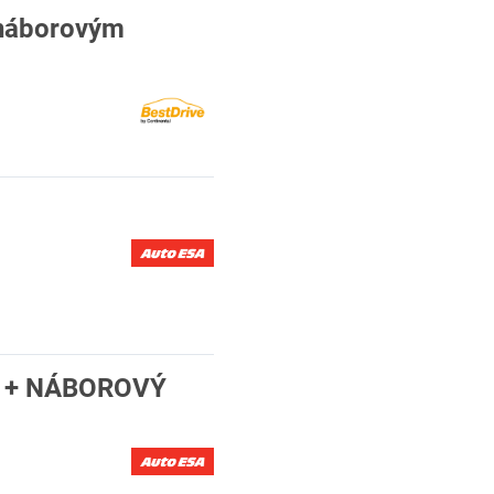
 náborovým
Y + NÁBOROVÝ