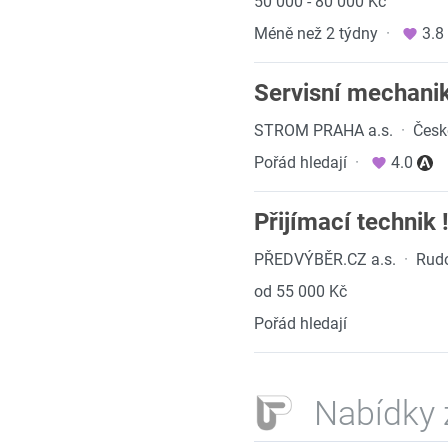
50 000 - 80 000 Kč
Méně než 2 týdny
·
3.8
Servisní mechanik
STROM PRAHA a.s.
·
Česk
Pořád hledají
·
4.0
Přijímací techni
PŘEDVÝBĚR.CZ a.s.
·
Rudo
od 55 000 Kč
Pořád hledají
Nabídky 