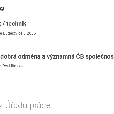
 / technik
é Budějovice 3 2886
k !dobrá odměna a významná ČB společnos
lfov-Hlinsko
z Úřadu práce