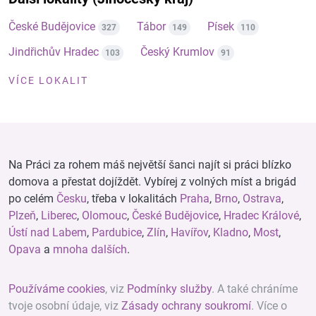
České Budějovice
Tábor
Písek
327
149
110
Jindřichův Hradec
Český Krumlov
103
91
VÍCE LOKALIT
Na Práci za rohem máš největší šanci najít si práci blízko
domova a přestat dojíždět. Vybírej z volných míst a brigád
po celém
Česku
, třeba v lokalitách
Praha
,
Brno
,
Ostrava
,
Plzeň
,
Liberec
,
Olomouc
,
České Budějovice
,
Hradec Králové
,
Ústí nad Labem
,
Pardubice
,
Zlín
,
Havířov
,
Kladno
,
Most
,
Opava
a
mnoha dalších
.
Používáme cookies
, viz
Podmínky služby
. A také chráníme
tvoje osobní údaje, viz
Zásady ochrany soukromí
. Více o