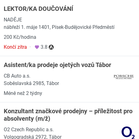
LEKTOR/KA DOUČOVÁNÍ
NADĚJE
nábřeží 1. máje 1401, Písek-Budějovické Předměstí
200 Kč/hodina
Končí zítra
·
3.8
Asistent/ka prodeje ojetých vozů Tábor
CB Auto a.s.
Soběslavská 2985, Tábor
Méně než 2 týdny
Konzultant značkové prodejny – příležitost pro
absolventy (m/ž)
O2 Czech Republic a.s.
Volgogradská 2972, Tábor