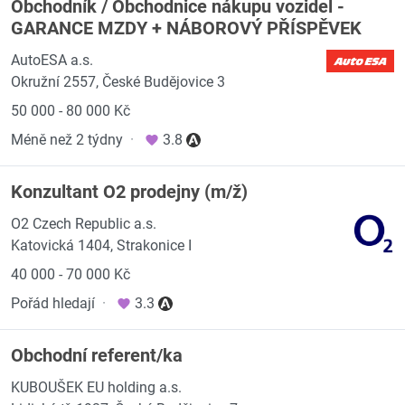
Obchodník / Obchodnice nákupu vozidel -
GARANCE MZDY + NÁBOROVÝ PŘÍSPĚVEK
AutoESA a.s.
Okružní 2557, České Budějovice 3
50 000 - 80 000 Kč
Méně než 2 týdny
·
3.8
Konzultant O2 prodejny (m/ž)
O2 Czech Republic a.s.
Katovická 1404, Strakonice I
40 000 - 70 000 Kč
Pořád hledají
·
3.3
Obchodní referent/ka
KUBOUŠEK EU holding a.s.