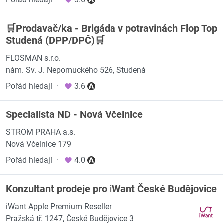
🛒Prodavač/ka - Brigáda v potravinách Flop Top
Studená (DPP/DPČ)🛒
FLOSMAN s.r.o.
nám. Sv. J. Nepomuckého 526, Studená
Pořád hledají
·
3.6
Specialista ND - Nová Včelnice
STROM PRAHA a.s.
Nová Včelnice 179
Pořád hledají
·
4.0
Konzultant prodeje pro iWant České Budějovice
iWant Apple Premium Reseller
Pražská tř. 1247, České Budějovice 3