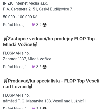
INIZIO Internet Media s.r.o.
F. A. Gerstnera 2151, České Budějovice 7
50 000 - 100 000 Kč
Pořád hledají
·
3.9
🛒Zástupce vedoucí/ho prodejny FLOP Top -
Mladá Vožice🛒
FLOSMAN s.r.o.
Zahradní 337, Mladá Vožice
Pořád hledají
·
3.6
🛒Prodavač/ka specialista - FLOP Top Veselí
nad Lužnicí🛒
FLOSMAN s.r.o.
náměstí T. G. Masaryka 133, Veselí nad Lužnicí I
Pořád hledají
·
3.6