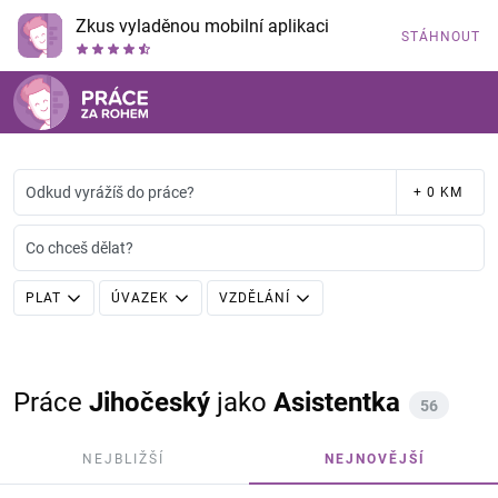
Zkus vyladěnou mobilní aplikaci
STÁHNOUT
Odkud vyrážíš do práce?
+ 0 KM
Co chceš dělat?
PLAT
ÚVAZEK
VZDĚLÁNÍ
Práce
Jihočeský
jako
Asistentka
56
NEJBLIŽŠÍ
NEJNOVĚJŠÍ