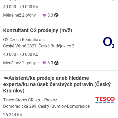
40 000 - 70 000 Kč
Méně než 2 týdny
·
3.3
Konzultant O2 prodejny (m/ž)
O2 Czech Republic a.s.
České Vrbné 2327, České Budějovice 2
40 000 - 70 000 Kč
Méně než 2 týdny
·
3.3
🥕Asistent/ka prodeje aneb hledáme
experta/ku na úsek čerstvých potravin (Český
Krumlov)
Tesco Stores ČR a.s. - Provoz
Domoradická 299, Český Krumlov-Domoradice
26 244 Kč