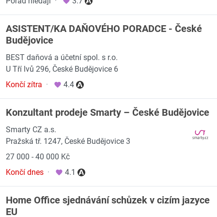
Pořád hledají
·
3.7
ASISTENT/KA DAŇOVÉHO PORADCE - České
Budějovice
BEST daňová a účetní spol. s r.o.
U Tří lvů 296, České Budějovice 6
Končí zítra
·
4.4
Konzultant prodeje Smarty – České Budějovice
Smarty CZ a.s.
Pražská tř. 1247, České Budějovice 3
27 000 - 40 000 Kč
Končí dnes
·
4.1
Home Office sjednávání schůzek v cizím jazyce
EU