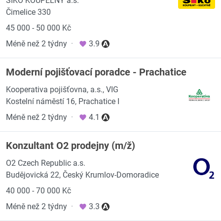
SIKO KOUPELNY a.s.
Čimelice 330
45 000 - 50 000 Kč
Méně než 2 týdny
·
3.9
Moderní pojišťovací poradce - Prachatice
Kooperativa pojišťovna, a.s., VIG
Kostelní náměstí 16, Prachatice I
Méně než 2 týdny
·
4.1
Konzultant O2 prodejny (m/ž)
O2 Czech Republic a.s.
Budějovická 22, Český Krumlov-Domoradice
40 000 - 70 000 Kč
Méně než 2 týdny
·
3.3