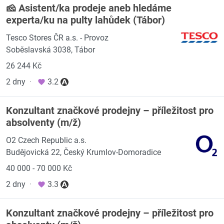
🧀 Asistent/ka prodeje aneb hledáme
experta/ku na pulty lahůdek (Tábor)
Tesco Stores ČR a.s. - Provoz
Soběslavská 3038, Tábor
26 244 Kč
2 dny
·
3.2
Konzultant značkové prodejny – příležitost pro
absolventy (m/ž)
O2 Czech Republic a.s.
Budějovická 22, Český Krumlov-Domoradice
40 000 - 70 000 Kč
2 dny
·
3.3
Konzultant značkové prodejny – příležitost pro