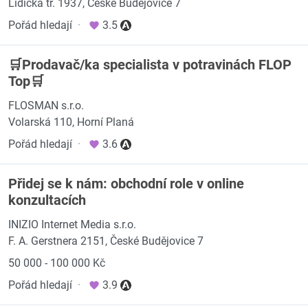
Lidická tř. 1937, České Budějovice 7
Pořád hledají
·
3.5
🛒Prodavač/ka specialista v potravinách FLOP
Top🛒
FLOSMAN s.r.o.
Volarská 110, Horní Planá
Pořád hledají
·
3.6
Přidej se k nám: obchodní role v online
konzultacích
INIZIO Internet Media s.r.o.
F. A. Gerstnera 2151, České Budějovice 7
50 000 - 100 000 Kč
Pořád hledají
·
3.9