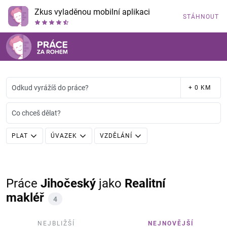
Zkus vyladěnou mobilní aplikaci
STÁHNOUT
Odkud vyrážíš do práce?
+ 0 KM
Co chceš dělat?
PLAT
ÚVAZEK
VZDĚLÁNÍ
Práce
Jihočeský
jako
Realitní
makléř
4
NEJBLIŽŠÍ
NEJNOVĚJŠÍ