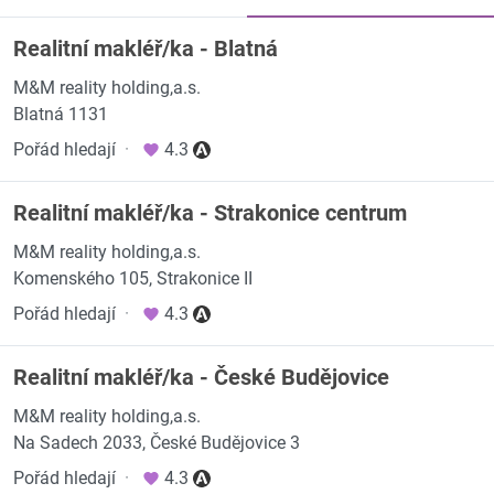
Realitní makléř/ka - Blatná
M&M reality holding,a.s.
Blatná 1131
Pořád hledají
·
4.3
Realitní makléř/ka - Strakonice centrum
M&M reality holding,a.s.
Komenského 105, Strakonice II
Pořád hledají
·
4.3
Realitní makléř/ka - České Budějovice
M&M reality holding,a.s.
Na Sadech 2033, České Budějovice 3
Pořád hledají
·
4.3