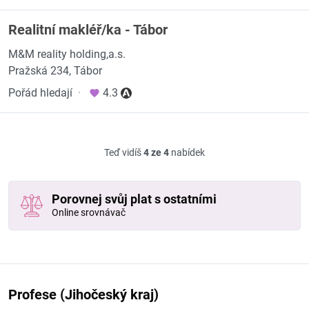
Realitní makléř/ka - Tábor
M&M reality holding,a.s.
Pražská 234, Tábor
Pořád hledají
·
4.3
Teď vidíš
4 ze 4
nabídek
Porovnej svůj plat s ostatními
Online srovnávač
Profese (Jihočeský kraj)