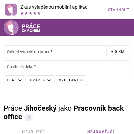
Zkus vyladěnou mobilní aplikaci
STÁHNOUT
Odkud vyrážíš do práce?
+ 0 KM
Co chceš dělat?
PLAT
ÚVAZEK
VZDĚLÁNÍ
Práce
Jihočeský
jako
Pracovník back
office
4
NEJBLIŽŠÍ
NEJNOVĚJŠÍ