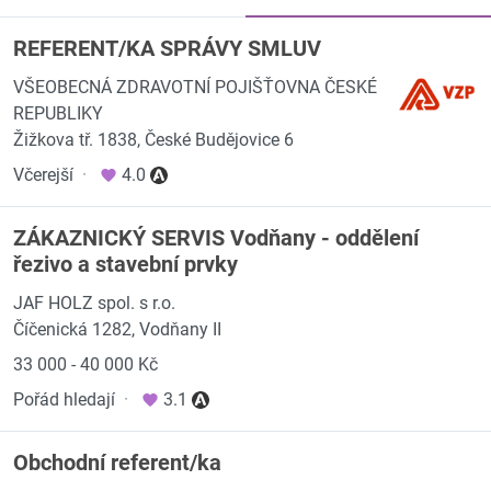
REFERENT/KA SPRÁVY SMLUV
VŠEOBECNÁ ZDRAVOTNÍ POJIŠŤOVNA ČESKÉ
REPUBLIKY
Žižkova tř. 1838, České Budějovice 6
Včerejší
·
4.0
ZÁKAZNICKÝ SERVIS Vodňany - oddělení
řezivo a stavební prvky
JAF HOLZ spol. s r.o.
Číčenická 1282, Vodňany II
33 000 - 40 000 Kč
Pořád hledají
·
3.1
Obchodní referent/ka