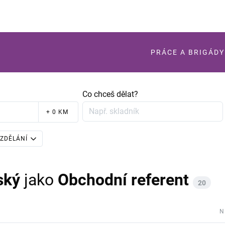
PRÁCE A BRIGÁDY
Co chceš dělat?
+ 0 KM
ZDĚLÁNÍ
ský
jako
Obchodní referent
20
N