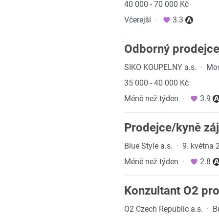
40 000 - 70 000 Kč
Včerejší
·
3.3
Odborný prodejce
SIKO KOUPELNY a.s.
·
Mos
35 000 - 40 000 Kč
Méně než týden
·
3.9
Prodejce/kyně zá
Blue Style a.s.
·
9. května 
Méně než týden
·
2.8
Konzultant O2 pro
O2 Czech Republic a.s.
·
B