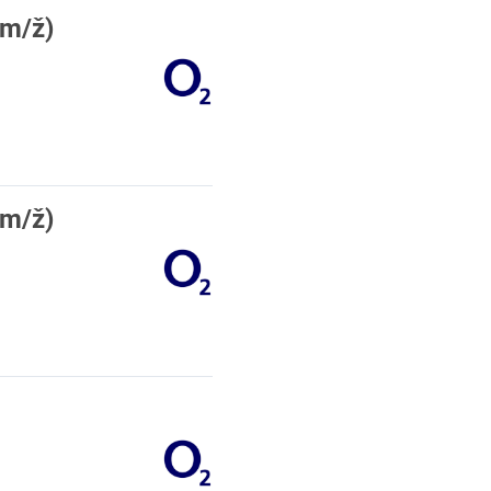
(m/ž)
(m/ž)