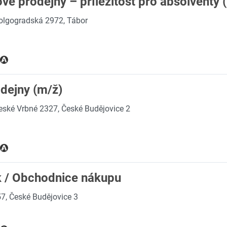
vé prodejny – příležitost pro absolventy 
olgogradská 2972, Tábor
dejny (m/ž)
eské Vrbné 2327, České Budějovice 2
k / Obchodnice nákupu
7, České Budějovice 3