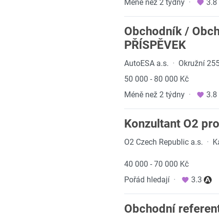
Méně než 2 týdny
·
3.8
Obchodník / Obc
PŘÍSPĚVEK
AutoESA a.s.
·
Okružní 255
50 000 - 80 000 Kč
Méně než 2 týdny
·
3.8
Konzultant O2 pro
O2 Czech Republic a.s.
·
K
40 000 - 70 000 Kč
Pořád hledají
·
3.3
Obchodní referen