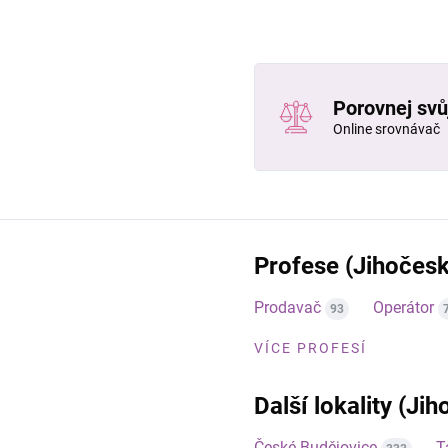
Porovnej svůj
Online srovnávač
Profese (Jihočesk
Prodavač
Operátor
93
VÍCE PROFESÍ
Další lokality (Jih
České Budějovice
T