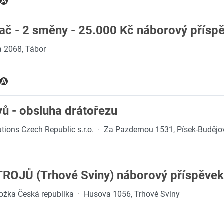
ač - 2 směny - 25.000 Kč náborový přísp
á 2068, Tábor
ů - obsluha drátořezu
tions Czech Republic s.r.o.
·
Za Pazdernou 1531, Písek-Budějo
OJŮ (Trhové Sviny) náborový příspěvek
ožka Česká republika
·
Husova 1056, Trhové Sviny