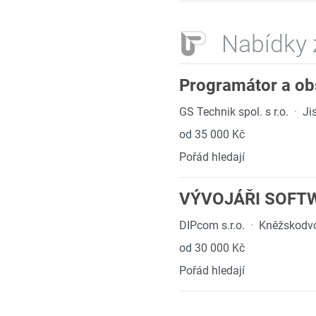
Nabídky 
Programátor a ob
GS Technik spol. s r.o.
·
Ji
od 35 000 Kč
Pořád hledají
VÝVOJÁŘI SOFT
DIPcom s.r.o.
·
Kněžskodvo
od 30 000 Kč
Pořád hledají