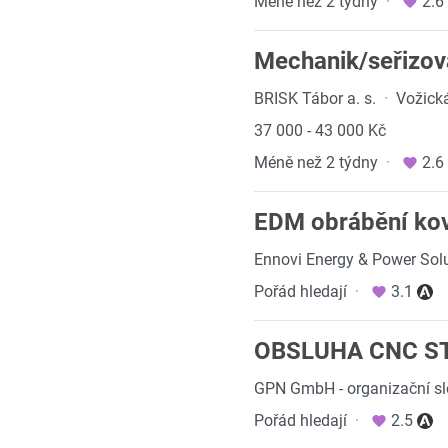
Méně než 2 týdny
·
2.6
Mechanik/seřizov
BRISK Tábor a. s.
·
Vožick
37 000 - 43 000 Kč
Méně než 2 týdny
·
2.6
EDM obrábění kov
Ennovi Energy & Power Solu
Pořád hledají
·
3.1
OBSLUHA CNC STR
GPN GmbH - organizační sl
Pořád hledají
·
2.5