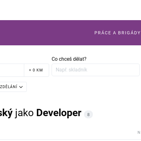
PRÁCE A BRIGÁDY
Co chceš dělat?
+ 0 KM
ZDĚLÁNÍ
ský
jako
Developer
8
N