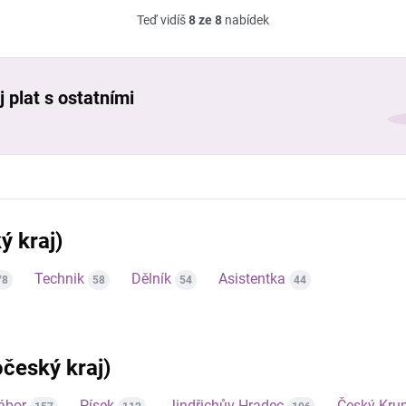
Teď vidíš
8 ze 8
nabídek
 plat s ostatními
ý kraj)
Technik
Dělník
Asistentka
78
58
54
44
očeský kraj)
ábor
Písek
Jindřichův Hradec
Český Kru