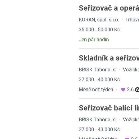
Seřizovač a operá
KORAN, spol. s r.o.
·
Trhov
35 000 - 50 000 Kč
Jen pár hodin
Skladník a seřizo
BRISK Tábor a. s.
·
Vožick
37 000 - 40 000 Kč
Méně než týden
·
2.6
Seřizovač balící 
BRISK Tábor a. s.
·
Vožick
37 000 - 43 000 Kč