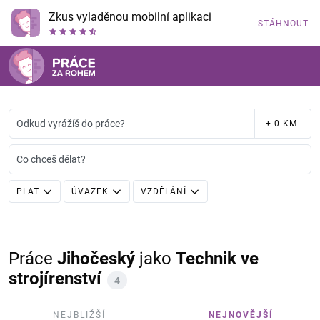
Zkus vyladěnou mobilní aplikaci
STÁHNOUT
Odkud vyrážíš do práce?
+ 0 KM
Co chceš dělat?
PLAT
ÚVAZEK
VZDĚLÁNÍ
Práce
Jihočeský
jako
Technik ve
strojírenství
4
NEJBLIŽŠÍ
NEJNOVĚJŠÍ