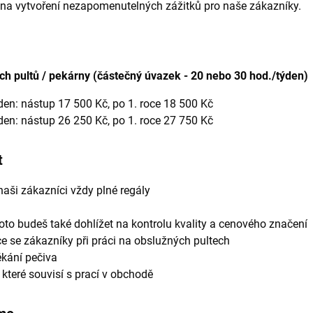
mi na vytvoření nezapomenutelných zážitků pro naše zákazníky.
ch pultů / pekárny (částečný úvazek - 20 nebo 30 hod./týden)
den: nástup 17 500 Kč, po 1. roce 18 500 Kč
den: nástup 26 250 Kč, po 1. roce 27 750 Kč
t
naši zákazníci vždy plné regály
roto budeš také dohlížet na kontrolu kvality a cenového značení
 se zákazníky při práci na obslužných pultech
ékání pečiva
 které souvisí s prací v obchodě