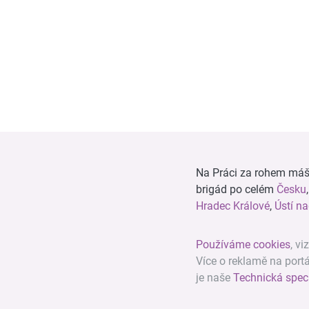
Na Práci za rohem máš n
brigád po celém
Česku
Hradec Králové
,
Ústí n
Používáme cookies
, vi
Více o reklamě na port
je naše
Technická spec