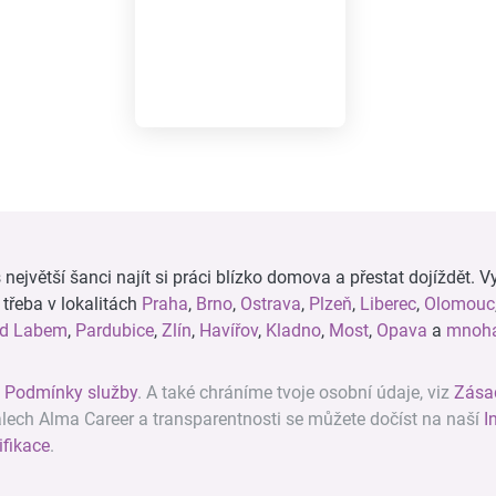
ejvětší šanci najít si práci blízko domova a přestat dojíždět. Vy
, třeba v lokalitách
Praha
,
Brno
,
Ostrava
,
Plzeň
,
Liberec
,
Olomouc
ad Labem
,
Pardubice
,
Zlín
,
Havířov
,
Kladno
,
Most
,
Opava
a
mnoha
z
Podmínky služby
. A také chráníme tvoje osobní údaje, viz
Zása
álech Alma Career a transparentnosti se můžete dočíst na naší
I
ifikace
.