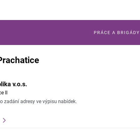
PRÁCE A BRIGÁDY
Prachatice
ika v.o.s.
e II
po zadání adresy ve výpisu nabídek.