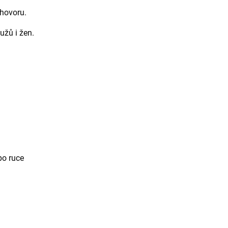
ohovoru.
užů i žen.
po ruce