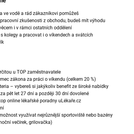
eme
yba ve vodě a rád zákazníkovi pomůžeš
pracovní zkušenosti z obchodu, budeš mít výhodu
ěcem i v rámci ostatních oddělení
t s kolegy a pracovat i o víkendech a svátcích
řík
rčitou u TOP zaměstnavatele
ámec zákona za práci o víkendu (celkem 20 %)
eria – vybereš si jakýkoliv benefit ze široké nabídky
 za pět let 27 dní a později 30 dní dovolené
op online lékařské poradny uLékaře.cz
ní
 možnost využívat nejrůznější sportoviště nebo bazény
noční večírek, grilovačka)