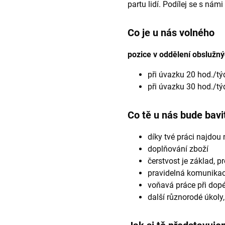
partu lidí. Podílej se s ná
Co je u nás volného
pozice v oddělení obslužný
při úvazku 20 hod./tý
při úvazku 30 hod./tý
Co tě u nás bude bavi
díky tvé práci najdou 
doplňování zboží
čerstvost je základ, p
pravidelná komunikace
voňavá práce při dop
další různorodé úkoly,