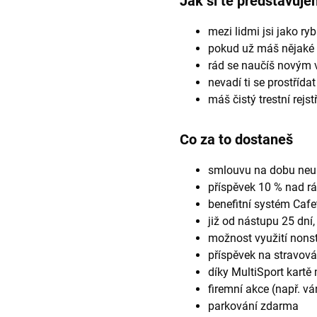
Jak si tě představuj
mezi lidmi jsi jako r
pokud už máš nějaké 
rád se naučíš novým v
nevadí ti se prostřída
máš čistý trestní rejst
Co za to dostaneš
smlouvu na dobu neu
příspěvek 10 % nad r
benefitní systém Cafet
již od nástupu 25 dní,
možnost využití nonst
příspěvek na stravová
díky MultiSport kartě
firemní akce (např. vá
parkování zdarma