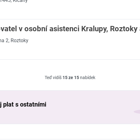
1445, Říčany
atel v osobní asistenci Kralupy, Roztoky 
na 2, Roztoky
Teď vidíš
15 ze 15
nabídek
 plat s ostatními