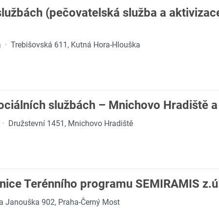
službách (pečovatelská služba a aktivizac
a
·
Trebišovská 611, Kutná Hora-Hlouška
ociálních službách – Mnichovo Hradiště a
·
Družstevní 1451, Mnichovo Hradiště
nice Terénního programu SEMIRAMIS z.ú
a Janouška 902, Praha-Černý Most