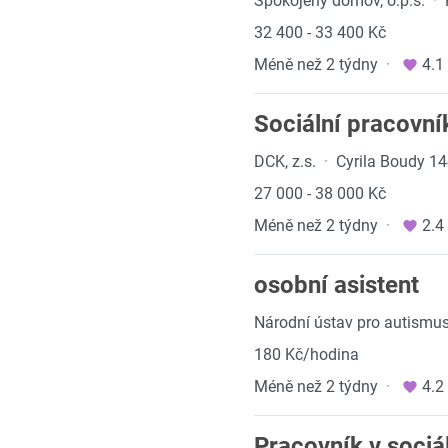
Spokojený domov, o.p.s.
·
32 400 - 33 400 Kč
Méně než 2 týdny
·
4.1
Sociální pracovní
DCK, z.s.
·
Cyrila Boudy 14
27 000 - 38 000 Kč
Méně než 2 týdny
·
2.4
osobní asistent
Národní ústav pro autismus,
180 Kč/hodina
Méně než 2 týdny
·
4.2
Pracovník v sociá