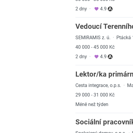
2 dny
·
4.9
Vedoucí Terenní
SEMIRAMIS z. ú.
·
Ptácká 
40 000 - 45 000 Kč
2 dny
·
4.9
Lektor/ka primárn
Cesta integrace, o.p.s.
·
Ma
29 000 - 31 000 Kč
Méně než týden
Sociální pracovní