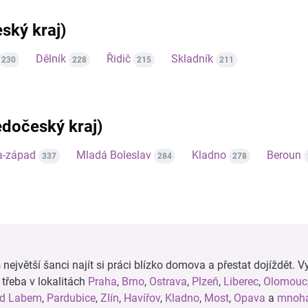
ský kraj)
Dělník
Řidič
Skladník
230
228
215
211
ředočeský kraj)
a-západ
Mladá Boleslav
Kladno
Beroun
337
284
278
ejvětší šanci najít si práci blízko domova a přestat dojíždět. Vy
, třeba v lokalitách
Praha
,
Brno
,
Ostrava
,
Plzeň
,
Liberec
,
Olomouc
ad Labem
,
Pardubice
,
Zlín
,
Havířov
,
Kladno
,
Most
,
Opava
a
mnoha