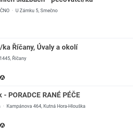
EČNO
·
U Zámku 5, Smečno
/ka Říčany, Úvaly a okolí
1445, Říčany
ník - PORADCE RANÉ PÉČE
a
·
Kampánova 464, Kutná Hora-Hlouška