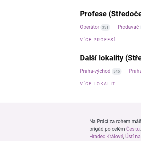
Profese (Středoče
Operátor
Prodavač
351
VÍCE PROFESÍ
Další lokality (St
Praha-východ
Prah
545
VÍCE LOKALIT
Na Práci za rohem máš n
brigád po celém
Česku
Hradec Králové
,
Ústí n