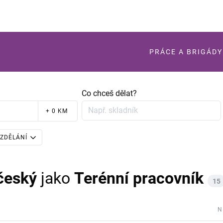
PRÁCE A BRIGÁDY
Co chceš dělat?
+ 0 KM
ZDĚLÁNÍ
český
jako
Terénní pracovník
15
N