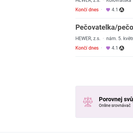
HEWER, z.s.
·
Kolovratská 
Končí dnes
·
4.1
Pečovatelka/pečov
HEWER, z.s.
·
nám. 5. květ
Končí dnes
·
4.1
Porovnej svůj
Online srovnávač