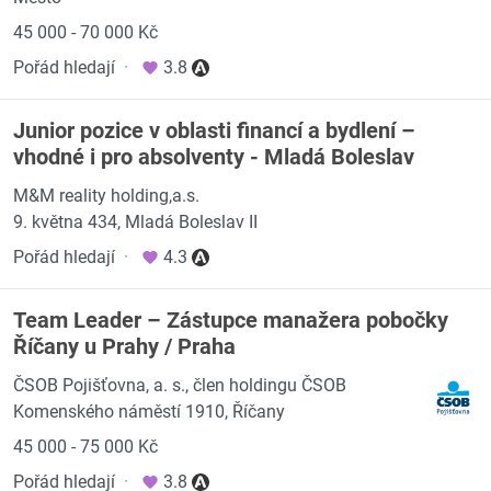
45 000 - 70 000 Kč
Pořád hledají
·
3.8
Junior pozice v oblasti financí a bydlení –
vhodné i pro absolventy - Mladá Boleslav
M&M reality holding,a.s.
9. května 434, Mladá Boleslav II
Pořád hledají
·
4.3
Team Leader – Zástupce manažera pobočky
Říčany u Prahy / Praha
ČSOB Pojišťovna, a. s., člen holdingu ČSOB
Komenského náměstí 1910, Říčany
45 000 - 75 000 Kč
Pořád hledají
·
3.8