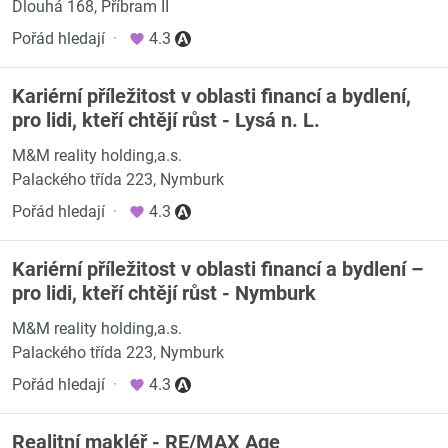
Dlouhá 168, Příbram II
Pořád hledají
·
4.3
Kariérní příležitost v oblasti financí a bydlení,
pro lidi, kteří chtějí růst - Lysá n. L.
M&M reality holding,a.s.
Palackého třída 223, Nymburk
Pořád hledají
·
4.3
Kariérní příležitost v oblasti financí a bydlení –
pro lidi, kteří chtějí růst - Nymburk
M&M reality holding,a.s.
Palackého třída 223, Nymburk
Pořád hledají
·
4.3
Realitní makléř - RE/MAX Age