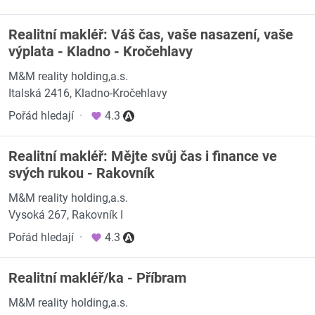
Realitní makléř: Váš čas, vaše nasazení, vaše
výplata - Kladno - Kročehlavy
M&M reality holding,a.s.
Italská 2416, Kladno-Kročehlavy
Pořád hledají
·
4.3
Realitní makléř: Mějte svůj čas i finance ve
svých rukou - Rakovník
M&M reality holding,a.s.
Vysoká 267, Rakovník I
Pořád hledají
·
4.3
Realitní makléř/ka - Příbram
M&M reality holding,a.s.