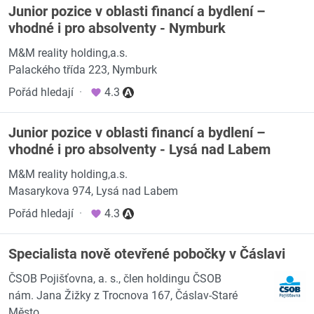
Junior pozice v oblasti financí a bydlení –
vhodné i pro absolventy - Nymburk
M&M reality holding,a.s.
Palackého třída 223, Nymburk
Pořád hledají
·
4.3
Junior pozice v oblasti financí a bydlení –
vhodné i pro absolventy - Lysá nad Labem
M&M reality holding,a.s.
Masarykova 974, Lysá nad Labem
Pořád hledají
·
4.3
Specialista nově otevřené pobočky v Čáslavi
ČSOB Pojišťovna, a. s., člen holdingu ČSOB
nám. Jana Žižky z Trocnova 167, Čáslav-Staré
Město