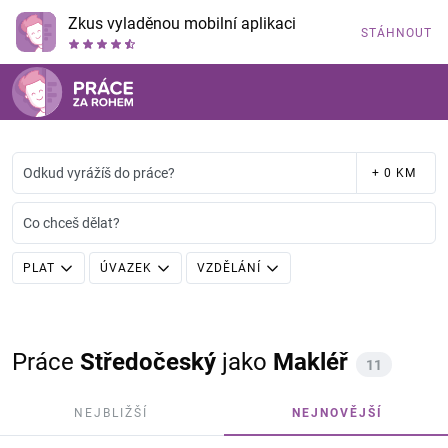
Zkus vyladěnou mobilní aplikaci
STÁHNOUT
Odkud vyrážíš do práce?
+ 0 KM
Co chceš dělat?
PLAT
ÚVAZEK
VZDĚLÁNÍ
Práce
Středočeský
jako
Makléř
11
NEJBLIŽŠÍ
NEJNOVĚJŠÍ