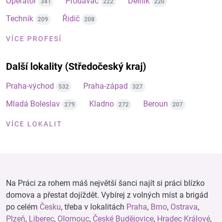
Operátor
Prodavač
Dělník
341
222
220
Technik
Řidič
209
208
VÍCE PROFESÍ
Další lokality (Středočeský kraj)
Praha-východ
Praha-západ
532
327
Mladá Boleslav
Kladno
Beroun
279
272
207
VÍCE LOKALIT
Na Práci za rohem máš největší šanci najít si práci blízko
domova a přestat dojíždět. Vybírej z volných míst a brigád
po celém
Česku
, třeba v lokalitách
Praha
,
Brno
,
Ostrava
,
Plzeň
,
Liberec
,
Olomouc
,
České Budějovice
,
Hradec Králové
,